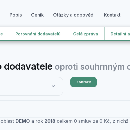
y
Popis
Ceník
Otázky a odpovědi
Kontakt
le
Porovnání dodavatelů
Celá zpráva
Detailní 
 dodavatele
oproti souhrnným
Zobrazit
 oblast
DEMO
a rok
2018
celkem 0 smluv za 0 Kč, z nichž