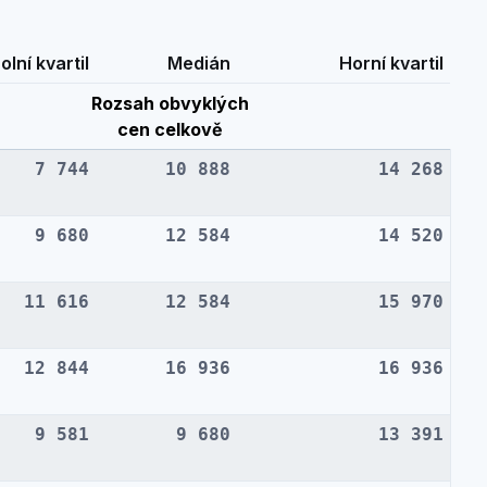
olní kvartil
Medián
Horní kvartil
Rozsah obvyklých
cen celkově
7 744
10 888
14 268
9 680
12 584
14 520
11 616
12 584
15 970
12 844
16 936
16 936
9 581
9 680
13 391