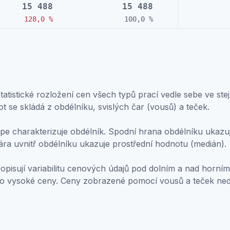
15 488
15 488
128,0 %
100,0 %
atistické rozložení cen všech typů prací vedle sebe ve stej
ot se skládá z obdélníku, svislých čar (vousů) a teček.
e charakterizuje obdélník. Spodní hrana obdélníku ukazuje
ára uvnitř obdélníku ukazuje prostřední hodnotu (medián).
popisují variabilitu cenových údajů pod dolním a nad horním
bo vysoké ceny. Ceny zobrazené pomocí vousů a teček ne