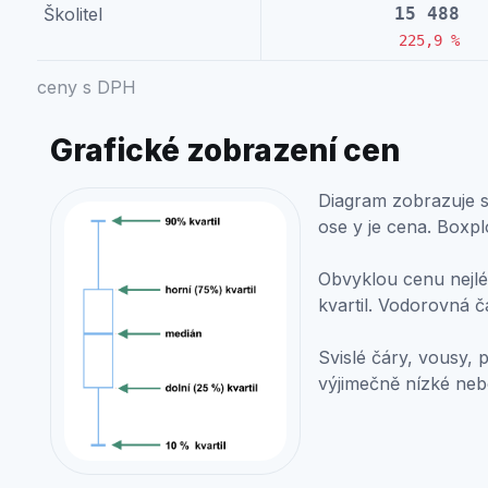
Školitel
15 488
225,9 %
ceny s DPH
Grafické zobrazení cen
Diagram zobrazuje st
ose y je cena. Boxpl
Obvyklou cenu nejlép
kvartil. Vodorovná č
Svislé čáry, vousy, 
výjimečně nízké ne