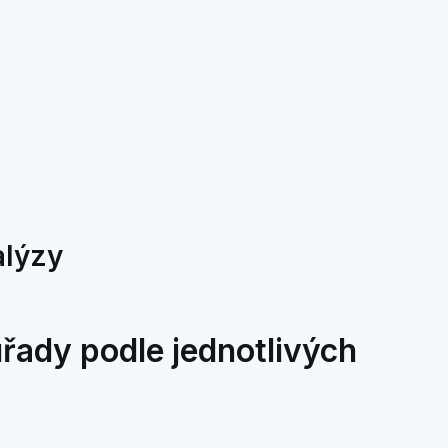
alýzy
úřady podle jednotlivých