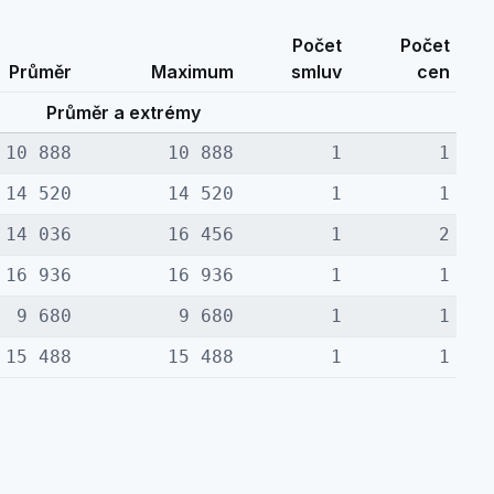
Počet
Počet
Průměr
Maximum
smluv
cen
Průměr a extrémy
10 888
10 888
1
1
14 520
14 520
1
1
14 036
16 456
1
2
16 936
16 936
1
1
9 680
9 680
1
1
15 488
15 488
1
1