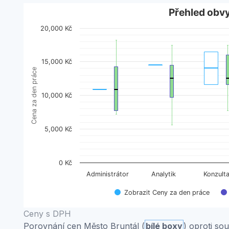
Přehled obvyklých cen
Přehled obv
20,000 Kč
Boxplot with 2 data series. Box plot charts are typic
View as data table, Přehled obvyklých cen
The chart has 1 X axis displaying categories.
15,000 Kč
Cena za den práce
The chart has 1 Y axis displaying Cena za den práce
10,000 Kč
5,000 Kč
0 Kč
Administrátor
Analytik
Konzulta
Zobrazit Ceny za den práce
End of interactive chart.
Ceny s DPH
Porovnání cen Město Bruntál (
bílé boxy
) oproti s