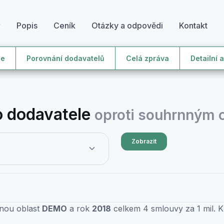
y
Popis
Ceník
Otázky a odpovědi
Kontakt
le
Porovnání dodavatelů
Celá zpráva
Detailní 
 dodavatele
oproti souhrnným
Zobrazit
anou oblast
DEMO
a rok
2018
celkem 4 smlouvy za 1 mil. 