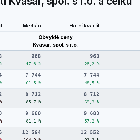
 Kvasar, spol. s r.o. a celku
l
Medián
Horní kvartil
Obvyklé ceny
Kvasar, spol. s r.o.
8
968
968
%
47,6 %
28,2 %
4
7 744
7 744
%
61,5 %
48,5 %
2
8 712
8 712
%
85,7 %
69,2 %
0
9 680
9 680
%
81,1 %
57,2 %
6
12 584
13 552