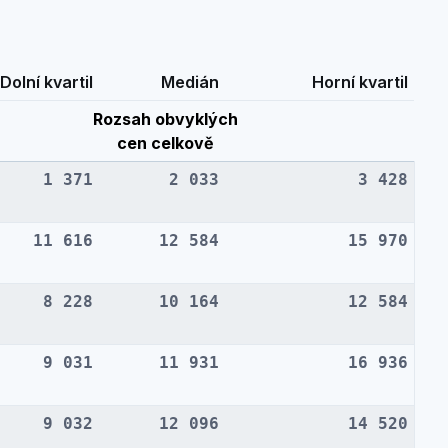
Dolní kvartil
Medián
Horní kvartil
Rozsah obvyklých
cen celkově
1 371
2 033
3 428
11 616
12 584
15 970
8 228
10 164
12 584
9 031
11 931
16 936
9 032
12 096
14 520