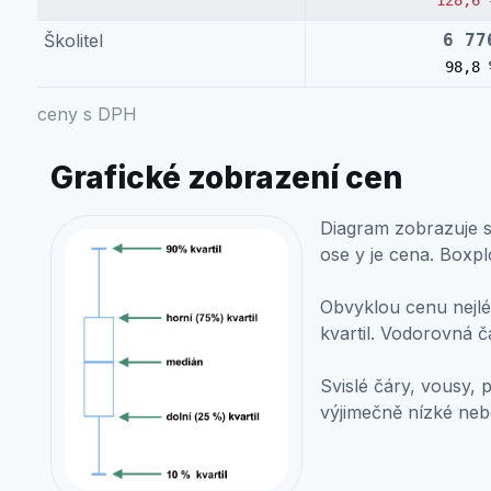
128,6 
Školitel
6 77
98,8 
ceny s DPH
Grafické zobrazení cen
Diagram zobrazuje st
ose y je cena. Boxpl
Obvyklou cenu nejlép
kvartil. Vodorovná č
Svislé čáry, vousy, 
výjimečně nízké ne