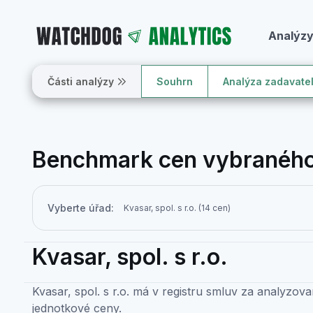
Analýz
Části analýzy
Souhrn
Analýza zadavate
Benchmark cen vybraného
Vyberte úřad:
Kvasar, spol. s r.o.
Kvasar, spol. s r.o. má v registru smluv za analyzov
jednotkové ceny.