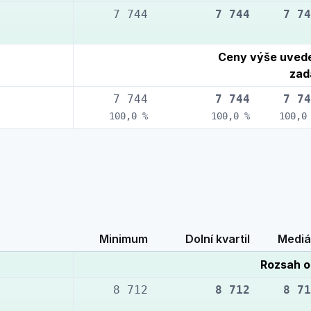
7 744
7 744
7 74
Ceny výše uvede
zad
7 744
7 744
7 74
100,0 %
100,0 %
100,0
Minimum
Dolní kvartil
Mediá
Rozsah o
8 712
8 712
8 71