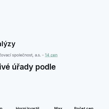
alýzy
ťovací společnost, a.s. -
14 cen
livé úřady podle
n
Horní kvartil
Max
Počet cen