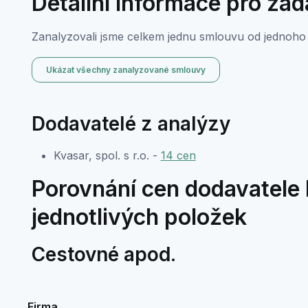
Detailní informace pro za
Zanalyzovali jsme celkem jednu smlouvu od jednoho 
Ukázat všechny zanalyzované smlouvy
Dodavatelé z analýzy
Kvasar, spol. s r.o. -
14 cen
Porovnání cen dodavatele K
jednotlivých položek
Cestovné apod.
Firma