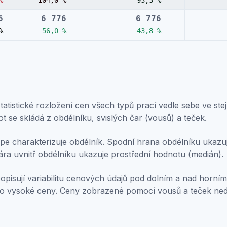
%
104,0 %
93,3 %
6
6 776
6 776
%
56,0 %
43,8 %
atistické rozložení cen všech typů prací vedle sebe ve stej
ot se skládá z obdélníku, svislých čar (vousů) a teček.
e charakterizuje obdélník. Spodní hrana obdélníku ukazuje
ára uvnitř obdélníku ukazuje prostřední hodnotu (medián).
popisují variabilitu cenových údajů pod dolním a nad horním
bo vysoké ceny. Ceny zobrazené pomocí vousů a teček ne