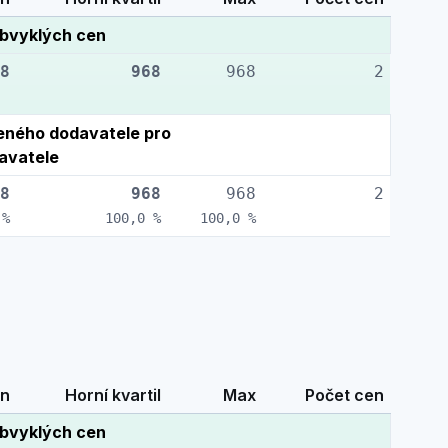
bvyklých cen
8
968
968
2
ného dodavatele pro
avatele
8
968
968
2
 %
100,0 %
100,0 %
n
Horní kvartil
Max
Počet cen
bvyklých cen