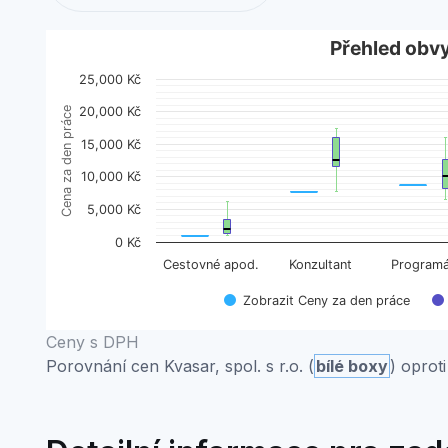
Přehled obvyklých cen
Přehled obv
25,000 Kč
Boxplot with 2 data series. Box plot charts are typic
20,000 Kč
Cena za den práce
View as data table, Přehled obvyklých cen
The chart has 1 X axis displaying categories.
15,000 Kč
The chart has 1 Y axis displaying Cena za den práce
10,000 Kč
5,000 Kč
0 Kč
Cestovné apod.
Konzultant
Programá
Zobrazit Ceny za den práce
End of interactive chart.
Ceny s DPH
Porovnání cen Kvasar, spol. s r.o. (
bílé boxy
) oprot