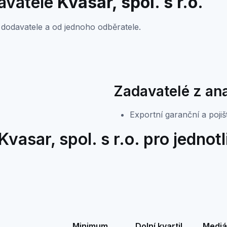
davatele
Kvasar, spol. s r.o.
dodavatele a od jednoho odběratele.
Zadavatelé z an
Exportní garanční a pojiš
vasar, spol. s r.o. pro jednot
Minimum
Dolní kvartil
Mediá