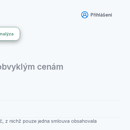
Přihlášení
analýza
 obvyklým cenám
Kč, z nichž pouze jedna smlouva obsahovala