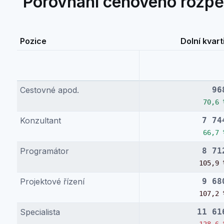
Porovnání cenového rozpětí
Pozice
Dolní kvarti
Cestovné apod.
96
70,6 
Konzultant
7 74
66,7 
Programátor
8 71
105,9 
Projektové řízení
9 68
107,2 
Specialista
11 61