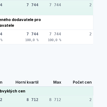
4
7 744
7 744
2
ného dodavatele pro
avatele
4
7 744
7 744
2
 %
100,0 %
100,0 %
n
Horní kvartil
Max
Počet cen
bvyklých cen
2
8 712
8 712
2