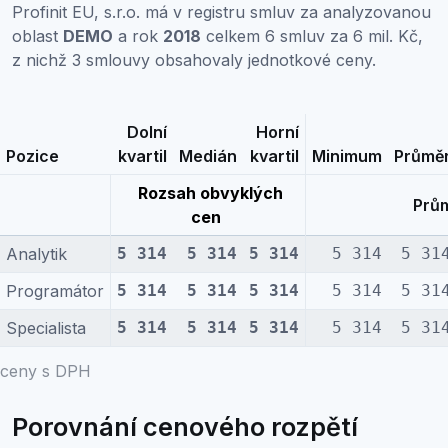
Profinit EU, s.r.o. má v registru smluv za analyzovanou
oblast
DEMO
a rok
2018
celkem 6 smluv za 6 mil. Kč,
z nichž 3 smlouvy obsahovaly jednotkové ceny.
Dolní
Horní
Pozice
kvartil
Medián
kvartil
Minimum
Průmě
Rozsah obvyklých
Prům
cen
Analytik
5 314
5 314
5 314
5 314
5 31
Programátor
5 314
5 314
5 314
5 314
5 31
Specialista
5 314
5 314
5 314
5 314
5 31
ceny s DPH
Porovnání cenového rozpětí