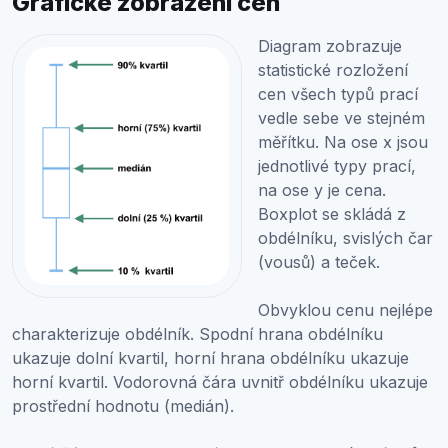
Grafické zobrazení cen
Diagram zobrazuje
statistické rozložení
cen všech typů prací
vedle sebe ve stejném
měřítku. Na ose x jsou
jednotlivé typy prací,
na ose y je cena.
Boxplot se skládá z
obdélníku, svislých čar
(vousů) a teček.
Obvyklou cenu nejlépe
charakterizuje obdélník. Spodní hrana obdélníku
ukazuje dolní kvartil, horní hrana obdélníku ukazuje
horní kvartil. Vodorovná čára uvnitř obdélníku ukazuje
prostřední hodnotu (medián).