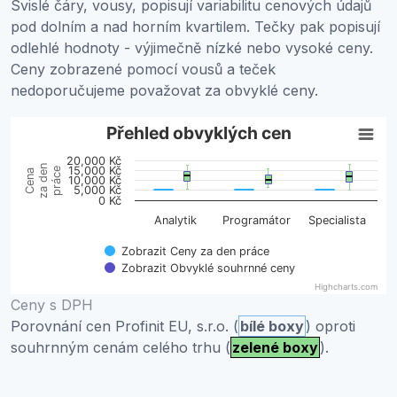
Svislé čáry, vousy, popisují variabilitu cenových údajů
pod dolním a nad horním kvartilem. Tečky pak popisují
odlehlé hodnoty - výjimečně nízké nebo vysoké ceny.
Ceny zobrazené pomocí vousů a teček
nedoporučujeme považovat za obvyklé ceny.
Přehled obvyklých cen
Přehled obvyklých cen
20,000 Kč
Boxplot with 2 data series. Box plot charts are typically 
za den
15,000 Kč
práce
Cena
10,000 Kč
View as data table, Přehled obvyklých cen
5,000 Kč
0 Kč
The chart has 1 X axis displaying categories.
Analytik
Programátor
Specialista
The chart has 1 Y axis displaying Cena za den práce. Da
Zobrazit Ceny za den práce
Zobrazit Obvyklé souhrnné ceny
Highcharts.com
End of interactive chart.
Ceny s DPH
Porovnání cen Profinit EU, s.r.o. (
bílé boxy
) oproti
souhrnným cenám celého trhu (
zelené boxy
).