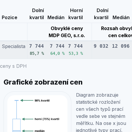
Dolní
Horní
Dolní
Pozice
kvartil
Medián
kvartil
kvartil
Medián
Obvyklé ceny
Rozsah obvy
MDP GEO, s.r.o.
cen celko
Specialista
7 744
7 744
7 744
9 032
12 096
85,7 %
64,0 %
53,3 %
ceny s DPH
Grafické zobrazení cen
Diagram zobrazuje
statistické rozložení
cen všech typů prací
vedle sebe ve stejném
měřítku. Na ose x jsou
jednotlivé typy prací,