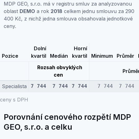
MDP GEO, s.r.o. má v registru smluv za analyzovanou
oblast
DEMO
a rok
2018
celkem jednu smlouvu za 290
400 Kč, z nichž jedna smlouva obsahovala jednotkové
ceny.
Dolní
Horní
Pozice
kvartil
Medián
kvartil
Minimum
Průměr
Rozsah obvyklých
Průměr
cen
Specialista
7 744
7 744
7 744
7 744
7 744
ceny s DPH
Porovnání cenového rozpětí MDP
GEO, s.r.o. a celku