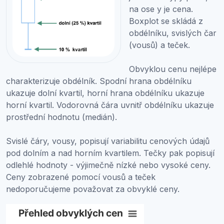
na ose y je cena.
Boxplot se skládá z
obdélníku, svislých čar
(vousů) a teček.
Obvyklou cenu nejlépe
charakterizuje obdélník. Spodní hrana obdélníku
ukazuje dolní kvartil, horní hrana obdélníku ukazuje
horní kvartil. Vodorovná čára uvnitř obdélníku ukazuje
prostřední hodnotu (medián).
Svislé čáry, vousy, popisují variabilitu cenových údajů
pod dolním a nad horním kvartilem. Tečky pak popisují
odlehlé hodnoty - výjimečně nízké nebo vysoké ceny.
Ceny zobrazené pomocí vousů a teček
nedoporučujeme považovat za obvyklé ceny.
Přehled obvyklých cen
Přehled obvyklých cen