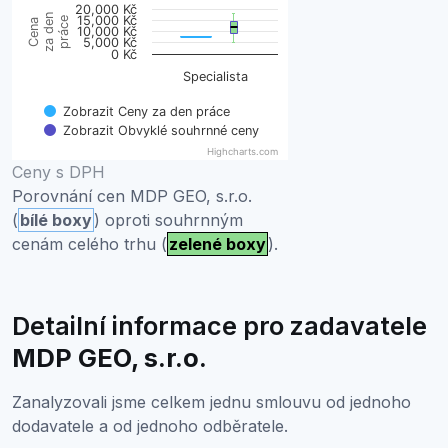
20,000 Kč
Boxplot with 2 data series. Box plot charts are typically 
za den
15,000 Kč
práce
Cena
10,000 Kč
View as data table, Přehled obvyklých cen
5,000 Kč
0 Kč
The chart has 1 X axis displaying categories.
Specialista
The chart has 1 Y axis displaying Cena za den práce. Da
Zobrazit Ceny za den práce
Zobrazit Obvyklé souhrnné ceny
Highcharts.com
End of interactive chart.
Ceny s DPH
Porovnání cen MDP GEO, s.r.o.
(
bílé boxy
) oproti souhrnným
cenám celého trhu (
zelené boxy
).
Detailní informace pro zadavatele
MDP GEO, s.r.o.
Zanalyzovali jsme celkem jednu smlouvu od jednoho
dodavatele a od jednoho odběratele.