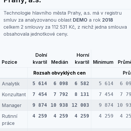
Technologie hlavního města Prahy, a.s. má v registru
smluv za analyzovanou oblast
DEMO
a rok
2018
celkem 2 smlouvy za 112 531 Kč, z nichž jedna smlouva
obsahovala jednotkové ceny.
Dolní
Horní
Pozice
kvartil
Medián
kvartil
Minimum
Prům
Rozsah obvyklých cen
Prů
Analytik
5 614
6 098
6 582
5 614
6 0
Konzultant
7 454
7 792
8 131
7 454
7 7
Manager
9 874
10 938
12 003
9 874
10 9
Rutinní
4 259
4 259
4 259
4 259
4 2
práce