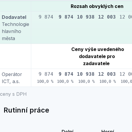
Rozsah obvyklých cen
Dodavatel
9 874
9 874
10 938
12 003
12 0
Technologie
hlavního
města
Ceny výše uvedeného
dodavatele pro
zadavatele
Operátor
9 874
9 874
10 938
12 003
12 0
ICT, a.s.
100,0 %
100,0 %
100,0 %
100,0 %
100,
ceny s DPH
Rutinní práce
Dolní
Horní