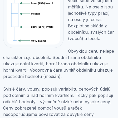
vedle sebe ve stejném
měřítku. Na ose x jsou
jednotlivé typy prací,
na ose y je cena.
Boxplot se skládá z
obdélníku, svislých čar
(vousů) a teček.
Obvyklou cenu nejlépe
charakterizuje obdélník. Spodní hrana obdélníku
ukazuje dolní kvartil, horní hrana obdélníku ukazuje
horní kvartil. Vodorovná čára uvnitř obdélníku ukazuje
prostřední hodnotu (medián).
Svislé čáry, vousy, popisují variabilitu cenových údajů
pod dolním a nad horním kvartilem. Tečky pak popisují
odlehlé hodnoty - výjimečně nízké nebo vysoké ceny.
Ceny zobrazené pomocí vousů a teček
nedoporučujeme považovat za obvyklé ceny.