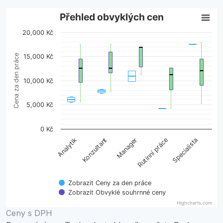
Přehled obvyklých cen
Přehled obvyklých cen
20,000 Kč
Boxplot with 2 data series. Box plot charts are typically 
View as data table, Přehled obvyklých cen
Cena za den práce
15,000 Kč
The chart has 1 X axis displaying categories.
The chart has 1 Y axis displaying Cena za den práce. Da
10,000 Kč
5,000 Kč
0 Kč
Manager
Rutinní práce
Specialista
Analytik
Konzultant
Zobrazit Ceny za den práce
Zobrazit Obvyklé souhrnné ceny
Highcharts.com
End of interactive chart.
Ceny s DPH