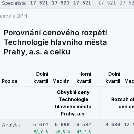
Specialista
17 521
17 521
17 521
17 521
17 5
ceny s DPH
Porovnání cenového rozpětí
Technologie hlavního města
Prahy, a.s. a celku
Dolní
Horní
Dolní
Pozice
kvartil
Medián
kvartil
kvartil
Med
Obvyklé ceny
Technologie
Rozsah o
hlavního města
cen c
Prahy, a.s.
Analytik
5 614
6 098
6 582
9 680
12 
58,0 %
48,5 %
45,3 %