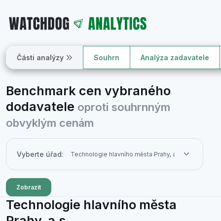
Části analýzy
Souhrn
Analýza zadavatele
Benchmark cen vybraného
dodavatele
oproti souhrnným
obvyklým cenám
Vyberte úřad:
Zobrazit
Technologie hlavního města
Prahy, a.s.