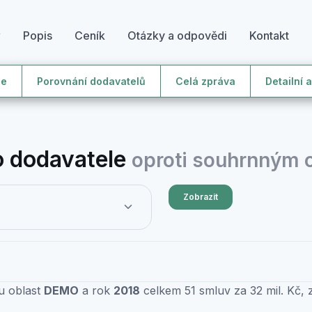
y
Popis
Ceník
Otázky a odpovědi
Kontakt
le
Porovnání dodavatelů
Celá zpráva
Detailní 
 dodavatele
oproti souhrnným
Zobrazit
u oblast
DEMO
a rok
2018
celkem 51 smluv za 32 mil. Kč,