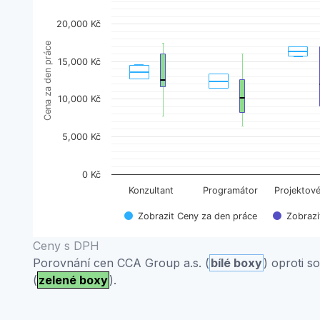
View as data table, Přehled obvyklých cen
20,000 Kč
The chart has 1 X axis displaying categories.
Cena za den práce
The chart has 1 Y axis displaying Cena za den práce
15,000 Kč
10,000 Kč
5,000 Kč
0 Kč
Konzultant
Programátor
Projektové
Zobrazit Ceny za den práce
Zobrazi
End of interactive chart.
Ceny s DPH
Porovnání cen CCA Group a.s. (
bílé boxy
) oproti 
(
zelené boxy
).