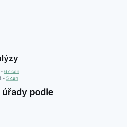
alýzy
 -
67 cen
á -
5 cen
 úřady podle