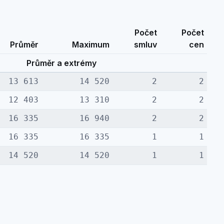
Počet
Počet
Průměr
Maximum
smluv
cen
Průměr a extrémy
13 613
14 520
2
2
12 403
13 310
2
2
16 335
16 940
2
2
16 335
16 335
1
1
14 520
14 520
1
1