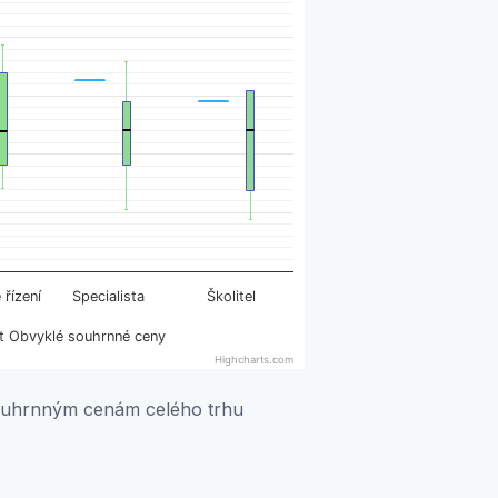
. Data ranges from 4437 to 19360.
Školitel
 řízení
Specialista
t Obvyklé souhrnné ceny
Highcharts.com
souhrnným cenám celého trhu