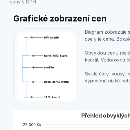
ceny s DPH
Grafické zobrazení cen
Diagram zobrazuje st
ose y je cena. Boxpl
Obvyklou cenu nejlép
kvartil. Vodorovná č
Svislé čáry, vousy, 
výjimečně nízké ne
Přehled obvyklých cen
Přehled obvyklýc
25,000 Kč
Boxplot with 2 data series. Box plot charts are typic