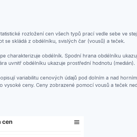
atistické rozložení cen všech typů prací vedle sebe ve stej
ot se skládá z obdélníku, svislých čar (vousů) a teček.
e charakterizuje obdélník. Spodní hrana obdélníku ukazuje
ára uvnitř obdélníku ukazuje prostřední hodnotu (medián).
popisují variabilitu cenových údajů pod dolním a nad horním
bo vysoké ceny. Ceny zobrazené pomocí vousů a teček ne
h cen
ally used to display groups of statistical data. Each data p