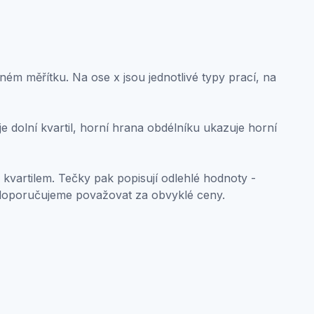
ném měřítku. Na ose x jsou jednotlivé typy prací, na
 dolní kvartil, horní hrana obdélníku ukazuje horní
 kvartilem. Tečky pak popisují odlehlé hodnoty -
doporučujeme považovat za obvyklé ceny.
oint in the chart can have up to 5 values: minimum, lower qu