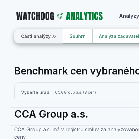
Analýz
Části analýzy
Souhrn
Analýza zadavate
Benchmark cen vybraného
Vyberte úřad:
CCA Group a.s.
CCA Group a.s. má v registru smluv za analyzovano
ceny.