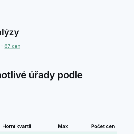
alýzy
 -
67 cen
otlivé úřady podle
Horní kvartil
Max
Počet cen