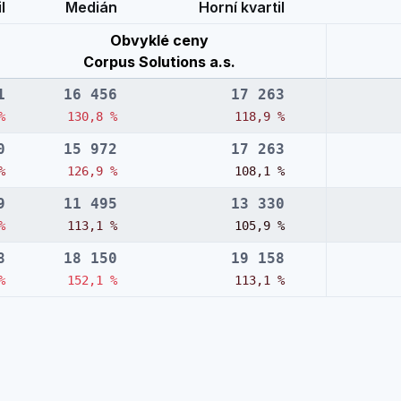
l
Medián
Horní kvartil
Obvyklé ceny
Corpus Solutions a.s.
1
16 456
17 263
%
130,8 %
118,9 %
0
15 972
17 263
%
126,9 %
108,1 %
9
11 495
13 330
%
113,1 %
105,9 %
8
18 150
19 158
%
152,1 %
113,1 %