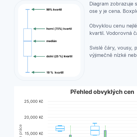
Diagram zobrazuje st
ose y je cena. Boxpl
Obvyklou cenu nejlép
kvartil. Vodorovná č
Svislé čáry, vousy, 
výjimečně nízké ne
Přehled obvyklých cen
Přehled obvyklých cen
25,000 Kč
Boxplot with 2 data series. Box plot charts are typic
View as data table, Přehled obvyklých cen
20,000 Kč
The chart has 1 X axis displaying categories.
The chart has 1 Y axis displaying Cena za den práce
15,000 Kč