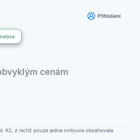
Přihlášení
analýza
 obvyklým cenám
l. Kč, z nichž pouze jedna smlouva obsahovala