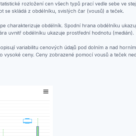
atistické rozložení cen všech typů prací vedle sebe ve stej
ot se skládá z obdélníku, svislých čar (vousů) a teček.
e charakterizuje obdélník. Spodní hrana obdélníku ukazuje
ára uvnitř obdélníku ukazuje prostřední hodnotu (medián).
popisují variabilitu cenových údajů pod dolním a nad horním
bo vysoké ceny. Ceny zobrazené pomocí vousů a teček ne
ally used to display groups of statistical data. Each data p
. Data ranges from 5575 to 19360.