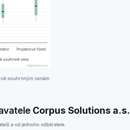
mátor
Projektové řízení
lé souhrnné ceny
Highcharts.com
roti souhrnným cenám
davatele
Corpus Solutions a.s.
telů a od jednoho odběratele.