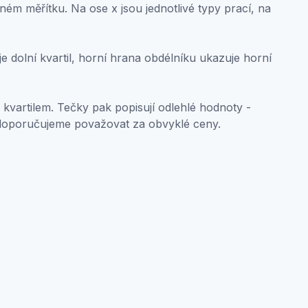
ném měřítku. Na ose x jsou jednotlivé typy prací, na
 dolní kvartil, horní hrana obdélníku ukazuje horní
 kvartilem. Tečky pak popisují odlehlé hodnoty -
doporučujeme považovat za obvyklé ceny.
oint in the chart can have up to 5 values: minimum, lower qu