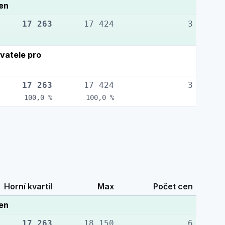
cen
17 263
17 424
3
vatele pro
17 263
17 424
3
100,0 %
100,0 %
Horní kvartil
Max
Počet cen
cen
17 263
18 150
6