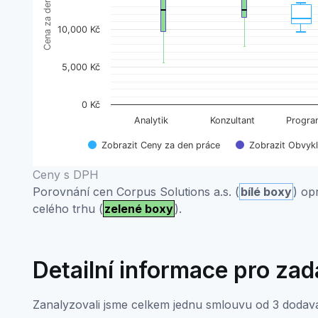
Cena za den práce
10,000 Kč
5,000 Kč
0 Kč
Analytik
Konzultant
Progra
Zobrazit Ceny za den práce
Zobrazit Obvyk
End of interactive chart.
Ceny s DPH
Porovnání cen Corpus Solutions a.s. (
bílé boxy
) op
celého trhu (
zelené boxy
).
Detailní informace pro za
Zanalyzovali jsme celkem jednu smlouvu od 3 dodava