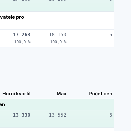
vatele pro
17 263
18 150
6
100,0 %
100,0 %
Horní kvartil
Max
Počet cen
cen
13 330
13 552
6