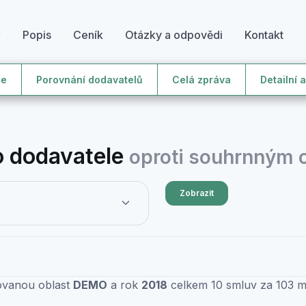
y
Popis
Ceník
Otázky a odpovědi
Kontakt
le
Porovnání dodavatelů
Celá zpráva
Detailní 
 dodavatele
oproti souhrnným
Zobrazit
zovanou oblast
DEMO
a rok
2018
celkem 10 smluv za 103 mi