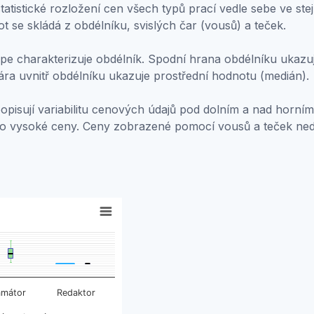
atistické rozložení cen všech typů prací vedle sebe ve stej
ot se skládá z obdélníku, svislých čar (vousů) a teček.
e charakterizuje obdélník. Spodní hrana obdélníku ukazuje
ára uvnitř obdélníku ukazuje prostřední hodnotu (medián).
popisují variabilitu cenových údajů pod dolním a nad horním
bo vysoké ceny. Ceny zobrazené pomocí vousů a teček ne
ally used to display groups of statistical data. Each data p
. Data ranges from 5575 to 17424.
amátor
Redaktor