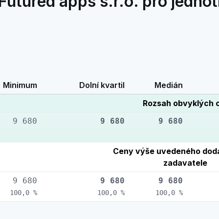
utured apps s.r.o. pro jednot
Minimum
Dolní kvartil
Medián
Rozsah obvyklých 
9 680
9 680
9 680
Ceny výše uvedeného doda
zadavatele
9 680
9 680
9 680
100,0 %
100,0 %
100,0 %