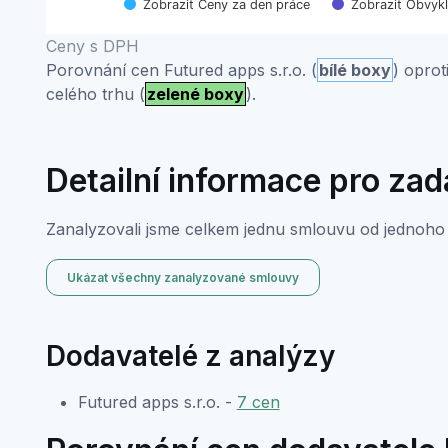
Zobrazit Ceny za den práce
Zobrazit Obvyk
End of interactive chart.
Ceny s DPH
Porovnání cen Futured apps s.r.o. (
bílé boxy
) opro
celého trhu (
zelené boxy
).
Detailní informace pro za
Zanalyzovali jsme celkem jednu smlouvu od jednoho 
Ukázat všechny zanalyzované smlouvy
Dodavatelé z analýzy
Futured apps s.r.o. -
7 cen