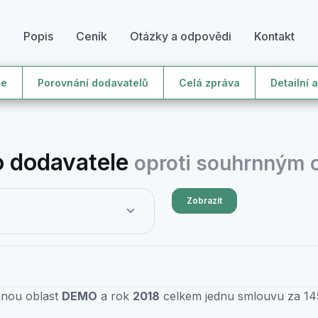
y
Popis
Ceník
Otázky a odpovědi
Kontakt
le
Porovnání dodavatelů
Celá zpráva
Detailní 
 dodavatele
oproti souhrnným
Zobrazit
anou oblast
DEMO
a rok
2018
celkem jednu smlouvu za 145