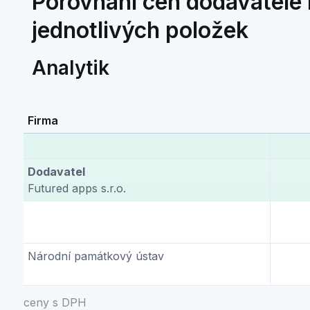
Porovnání cen dodavatele F
jednotlivých položek
Analytik
Firma
Dodavatel
Futured apps s.r.o.
Národní památkový ústav
ceny s DPH