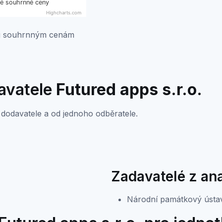
lé souhrnné ceny
Highcharts.com
ti souhrnným cenám
davatele
Futured apps s.r.o.
dodavatele a od jednoho odběratele.
Zadavatelé z an
Národní památkový ústa