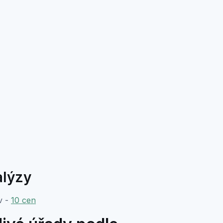
alýzy
v -
10 cen