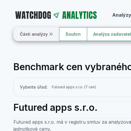
Analýz
Části analýzy
Souhrn
Analýza zadavate
Benchmark cen vybraného
Vyberte úřad:
Futured apps s.r.o.
Futured apps s.r.o. má v registru smluv za analyzov
jednotkové ceny.