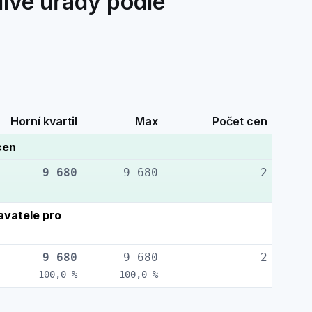
livé úřady podle
Horní kvartil
Max
Počet cen
cen
9 680
9 680
2
vatele pro
9 680
9 680
2
100,0 %
100,0 %