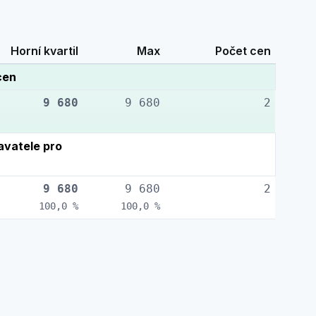
Horní kvartil
Max
Počet cen
cen
9 680
9 680
2
vatele pro
9 680
9 680
2
100,0 %
100,0 %