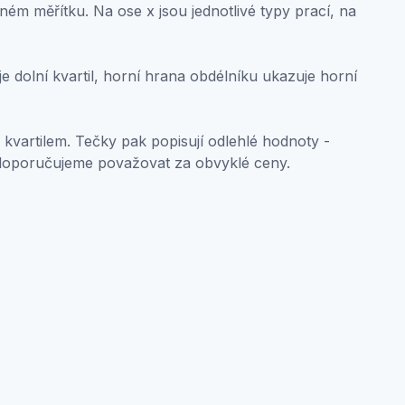
ném měřítku. Na ose x jsou jednotlivé typy prací, na
 dolní kvartil, horní hrana obdélníku ukazuje horní
 kvartilem. Tečky pak popisují odlehlé hodnoty -
doporučujeme považovat za obvyklé ceny.
oint in the chart can have up to 5 values: minimum, lower qu