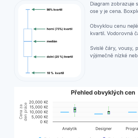
Diagram zobrazuje st
ose y je cena. Boxpl
Obvyklou cenu nejlép
kvartil. Vodorovná č
Svislé čáry, vousy, 
výjimečně nízké ne
Přehled obvyklých cen
Přehled obvyklých cen
20,000 Kč
Boxplot with 2 data series. Box plot charts are typic
den práce
Cena za
15,000 Kč
10,000 Kč
View as data table, Přehled obvyklých cen
5,000 Kč
The chart has 1 X axis displaying categories.
0 Kč
The chart has 1 Y axis displaying Cena za den práce
Analytik
Designer
Progr