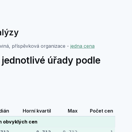
alýzy
viná, příspěvková organizace -
jedna cena
jednotlivé úřady podle
dián
Horní kvartil
Max
Počet cen
h obvyklých cen