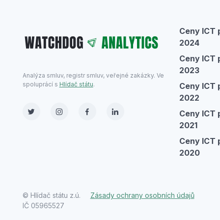
Ceny ICT p
2024
Ceny ICT p
2023
Analýza smluv, registr smluv, veřejné zakázky. Ve
spoluprácí s
Hlídač státu
.
Ceny ICT p
2022
Ceny ICT p
2021
Ceny ICT p
2020
© Hlídač státu z.ú.
Zásady ochrany osobních údajů
IČ 05965527