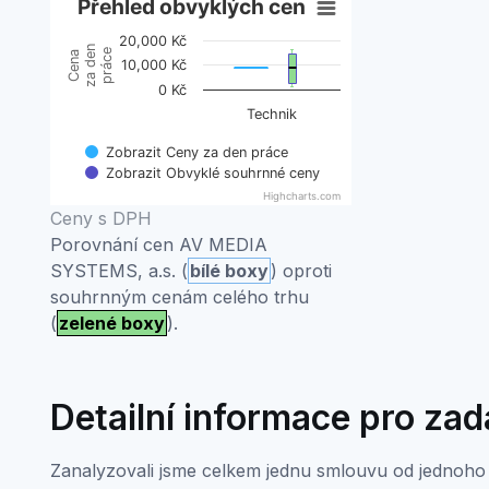
Přehled obvyklých cen
Přehled obvyklých cen
20,000 Kč
Boxplot with 2 data series. Box plot charts are typic
za den
práce
Cena
10,000 Kč
View as data table, Přehled obvyklých cen
0 Kč
The chart has 1 X axis displaying categories.
Technik
The chart has 1 Y axis displaying Cena za den práce
Zobrazit Ceny za den práce
Zobrazit Obvyklé souhrnné ceny
Highcharts.com
End of interactive chart.
Ceny s DPH
Porovnání cen AV MEDIA
SYSTEMS, a.s. (
bílé boxy
) oproti
souhrnným cenám celého trhu
(
zelené boxy
).
Detailní informace pro za
Zanalyzovali jsme celkem jednu smlouvu od jednoho 