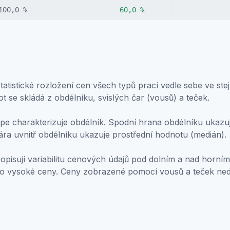
100,0 %
60,0 %
atistické rozložení cen všech typů prací vedle sebe ve stej
ot se skládá z obdélníku, svislých čar (vousů) a teček.
e charakterizuje obdélník. Spodní hrana obdélníku ukazuje
ára uvnitř obdélníku ukazuje prostřední hodnotu (medián).
popisují variabilitu cenových údajů pod dolním a nad horním
bo vysoké ceny. Ceny zobrazené pomocí vousů a teček ne