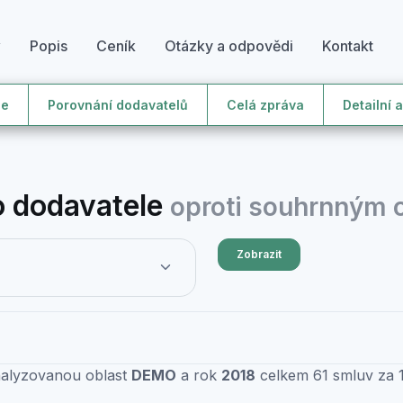
y
Popis
Ceník
Otázky a odpovědi
Kontakt
le
Porovnání dodavatelů
Celá zpráva
Detailní 
 dodavatele
oproti souhrnným
Zobrazit
nalyzovanou oblast
DEMO
a rok
2018
celkem 61 smluv za 1