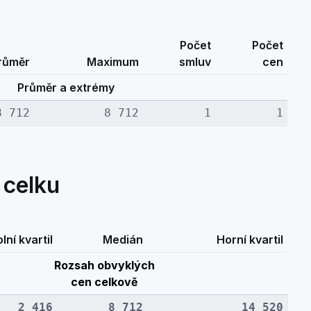
Počet
Počet
růměr
Maximum
smluv
cen
Průměr a extrémy
8 712
8 712
1
1
 celku
lní kvartil
Medián
Horní kvartil
Rozsah obvyklých
cen celkově
2 416
8 712
14 520