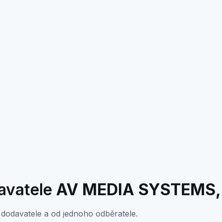
ally used to display groups of statistical data. Each data p
. Data ranges from 968 to 16359.
davatele
AV MEDIA SYSTEMS, 
dodavatele a od jednoho odběratele.