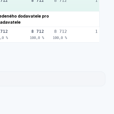
 712
8 712
8 712
1
edeného dodavatele pro
adavatele
 712
8 712
8 712
1
,0 %
100,0 %
100,0 %