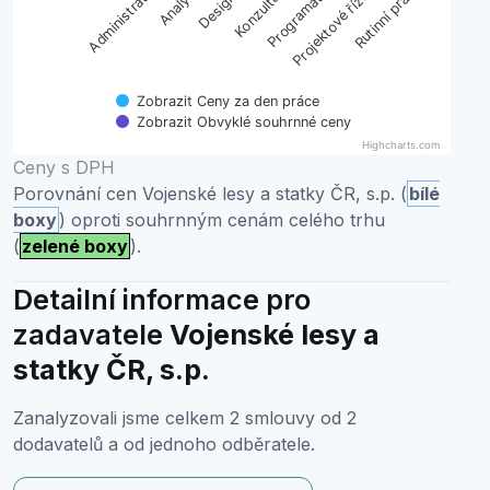
Projektové řízení
Administrátor
Analytik
Designer
Konzultant
Programátor
Rutinní práce
Zobrazit Ceny za den práce
Zobrazit Obvyklé souhrnné ceny
Highcharts.com
End of interactive chart.
Ceny s DPH
Porovnání cen Vojenské lesy a statky ČR, s.p. (
bílé
boxy
) oproti souhrnným cenám celého trhu
(
zelené boxy
).
Detailní informace pro
zadavatele
Vojenské lesy a
statky ČR, s.p.
Zanalyzovali jsme celkem 2 smlouvy od 2
dodavatelů a od jednoho odběratele.