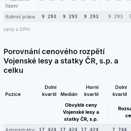
řízení
Rutinní práce
9 293
9 293
9 293
9 293
ceny s DPH
Porovnání cenového rozpětí
Vojenské lesy a statky ČR, s.p. a
celku
Dolní
Horní
Dolní
Pozice
kvartil
Medián
kvartil
kvartil
Obvyklé ceny
Rozs
Vojenské lesy a
ce
statky ČR, s.p.
Administrátor
17 424
17 424
17 424
7 744