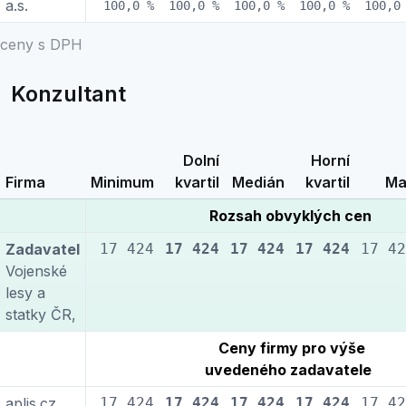
a.s.
100,0 %
100,0 %
100,0 %
100,0 %
100,0
ceny s DPH
Konzultant
Dolní
Horní
Firma
Minimum
kvartil
Medián
kvartil
Ma
Rozsah obvyklých cen
Zadavatel
17 424
17 424
17 424
17 424
17 42
Vojenské
lesy a
statky ČR,
Ceny firmy pro výše
uvedeného zadavatele
aplis.cz,
17 424
17 424
17 424
17 424
17 42