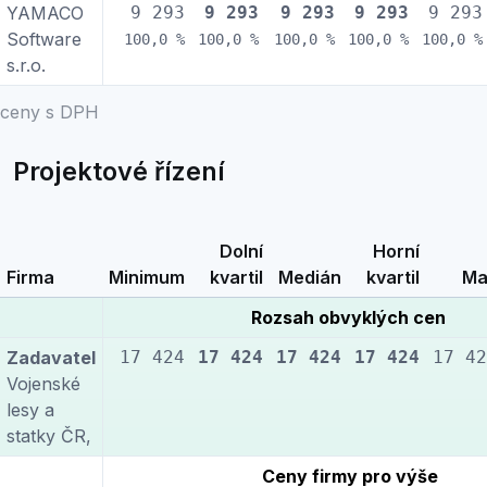
YAMACO
9 293
9 293
9 293
9 293
9 293
Software
100,0 %
100,0 %
100,0 %
100,0 %
100,0 %
s.r.o.
ceny s DPH
Projektové řízení
Dolní
Horní
Firma
Minimum
kvartil
Medián
kvartil
Ma
Rozsah obvyklých cen
Zadavatel
17 424
17 424
17 424
17 424
17 42
Vojenské
lesy a
statky ČR,
Ceny firmy pro výše