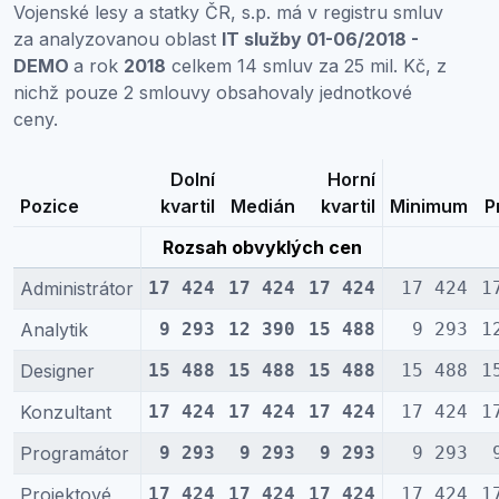
Vojenské lesy a statky ČR, s.p. má v registru smluv
za analyzovanou oblast
IT služby 01-06/2018 -
DEMO
a rok
2018
celkem 14 smluv za 25 mil. Kč, z
nichž pouze 2 smlouvy obsahovaly jednotkové
ceny.
Dolní
Horní
Pozice
kvartil
Medián
kvartil
Minimum
P
Rozsah obvyklých cen
Administrátor
17 424
17 424
17 424
17 424
1
Analytik
9 293
12 390
15 488
9 293
1
Designer
15 488
15 488
15 488
15 488
1
Konzultant
17 424
17 424
17 424
17 424
1
Programátor
9 293
9 293
9 293
9 293
Projektové
17 424
17 424
17 424
17 424
1