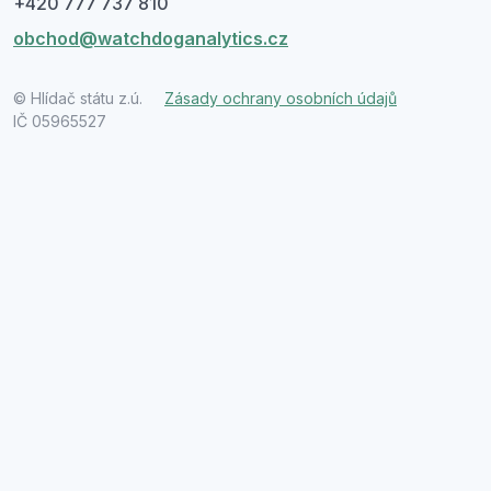
+420 777 737 810
obchod@watchdoganalytics.cz
© Hlídač státu z.ú.
Zásady ochrany osobních údajů
IČ 05965527