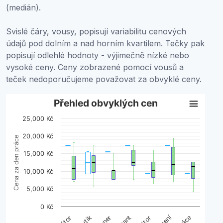
(medián).
Svislé čáry, vousy, popisují variabilitu cenových
údajů pod dolním a nad horním kvartilem. Tečky pak
popisují odlehlé hodnoty - výjimečně nízké nebo
vysoké ceny. Ceny zobrazené pomocí vousů a
teček nedoporučujeme považovat za obvyklé ceny.
Přehled obvyklých cen
Přehled obvyklých cen
25,000 Kč
Boxplot with 2 data series. Box plot charts are typically 
View as data table, Přehled obvyklých cen
20,000 Kč
Cena za den práce
The chart has 1 X axis displaying categories.
15,000 Kč
The chart has 1 Y axis displaying Cena za den práce. Da
10,000 Kč
5,000 Kč
0 Kč