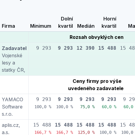
Dolní
Horní
Firma
Minimum
kvartil
Medián
kvartil
Ma
Rozsah obvyklých cen
Zadavatel
9 293
9 293
12 390
15 488
15 48
Vojenské
lesy a
statky ČR,
Ceny firmy pro výše
uvedeného zadavatele
YAMACO
9 293
9 293
9 293
9 293
9 29
Software
100,0 %
100,0 %
75,0 %
60,0 %
60,0
s.r.o.
aplis.cz,
15 488
15 488
15 488
15 488
15 48
a.s.
166,7 %
166,7 %
125,0 %
100,0 %
100,0