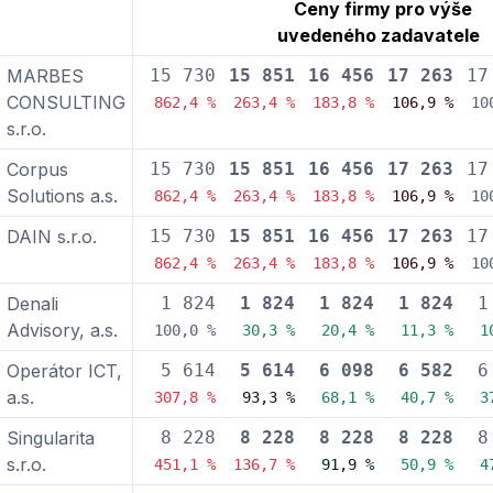
Ceny firmy pro výše
uvedeného zadavatele
MARBES
15 730
15 851
16 456
17 263
17
CONSULTING
862,4 %
263,4 %
183,8 %
106,9 %
10
s.r.o.
Corpus
15 730
15 851
16 456
17 263
17
Solutions a.s.
862,4 %
263,4 %
183,8 %
106,9 %
10
DAIN s.r.o.
15 730
15 851
16 456
17 263
17
862,4 %
263,4 %
183,8 %
106,9 %
10
Denali
1 824
1 824
1 824
1 824
1
Advisory, a.s.
100,0 %
30,3 %
20,4 %
11,3 %
1
Operátor ICT,
5 614
5 614
6 098
6 582
6
a.s.
307,8 %
93,3 %
68,1 %
40,7 %
3
Singularita
8 228
8 228
8 228
8 228
8
s.r.o.
451,1 %
136,7 %
91,9 %
50,9 %
4