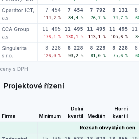
Operátor ICT,
7 454
7 454
7 792
8 131
8
a.s.
114,2 %
84,4 %
76,7 %
74,7 %
6
CCA Group
11 495
11 495
11 495
11 495
11
a.s.
176,1 %
130,1 %
113,1 %
105,6 %
8
Singularita
8 228
8 228
8 228
8 228
8
s.r.o.
126,0 %
93,2 %
81,0 %
75,6 %
6
ceny s DPH
Projektové řízení
Dolní
Horní
Firma
Minimum
kvartil
Medián
kvartil
Rozsah obvyklých cen
15 730
16 638
18 029
18 856
19