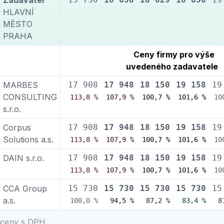
Zadavatel
HLAVNÍ
MĚSTO
PRAHA
Ceny firmy pro výše
uvedeného zadavatele
MARBES
17 908
17 948
18 150
19 158
19
CONSULTING
113,8 %
107,9 %
100,7 %
101,6 %
10
s.r.o.
Corpus
17 908
17 948
18 150
19 158
19
Solutions a.s.
113,8 %
107,9 %
100,7 %
101,6 %
10
DAIN s.r.o.
17 908
17 948
18 150
19 158
19
113,8 %
107,9 %
100,7 %
101,6 %
10
CCA Group
15 730
15 730
15 730
15 730
15
a.s.
100,0 %
94,5 %
87,2 %
83,4 %
8
ceny s DPH