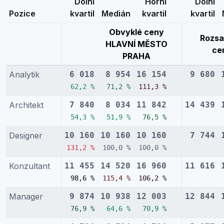
Dolní
Horní
Dolní
Pozice
kvartil
Medián
kvartil
kvartil
Obvyklé ceny
Rozsa
HLAVNÍ MĚSTO
ce
PRAHA
Analytik
6 018
8 954
16 154
9 680
62,2 %
71,2 %
111,3 %
Architekt
7 840
8 034
11 842
14 439
54,3 %
51,9 %
76,5 %
Designer
10 160
10 160
10 160
7 744
131,2 %
100,0 %
100,0 %
Konzultant
11 455
14 520
16 960
11 616
98,6 %
115,4 %
106,2 %
Manager
9 874
10 938
12 003
12 844
76,9 %
64,6 %
70,9 %