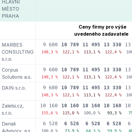
HLAVNÍ
MĚSTO
PRAHA
Ceny firmy pro výše
uvedeného zadavatele
MARBES
9 680
10 789
11 495
13 330
13
CONSULTING
148,3 %
122,1 %
113,1 %
122,4 %
10
s.r.o.
Corpus
9 680
10 789
11 495
13 330
13
Solutions a.s.
148,3 %
122,1 %
113,1 %
122,4 %
10
DAIN s.r.o.
9 680
10 789
11 495
13 330
13
148,3 %
122,1 %
113,1 %
122,4 %
10
Zaletsi.cz,
10 160
10 160
10 160
10 160
10
s.r.o.
155,6 %
115,0 %
100,0 %
93,3 %
7
Denali
6 528
6 528
6 528
6 528
6
Advisory, a.s.
100,0 %
73,9 %
64,3 %
59,9 %
4