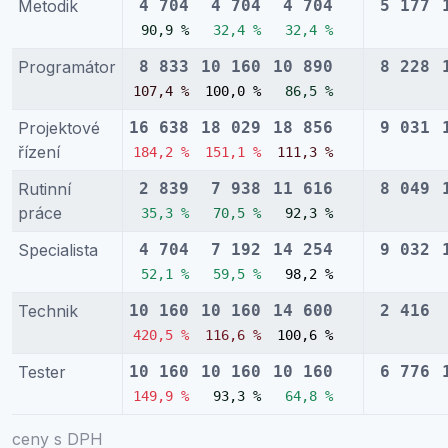
Metodik
4 704
4 704
4 704
5 177
90,9 %
32,4 %
32,4 %
Programátor
8 833
10 160
10 890
8 228
107,4 %
100,0 %
86,5 %
Projektové
16 638
18 029
18 856
9 031
řízení
184,2 %
151,1 %
111,3 %
Rutinní
2 839
7 938
11 616
8 049
práce
35,3 %
70,5 %
92,3 %
Specialista
4 704
7 192
14 254
9 032
52,1 %
59,5 %
98,2 %
Technik
10 160
10 160
14 600
2 416
420,5 %
116,6 %
100,6 %
Tester
10 160
10 160
10 160
6 776
149,9 %
93,3 %
64,8 %
ceny s DPH