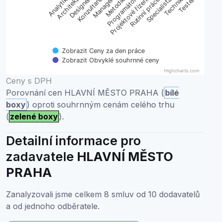
Projektové řízení
Architekt
Manager
Technik
Designer
Metodik
Rutinní práce
Tester
Analytik
Konzultant
Programátor
Specialista
Zobrazit Ceny za den práce
Zobrazit Obvyklé souhrnné ceny
Highcharts.com
End of interactive chart.
Ceny s DPH
Porovnání cen HLAVNÍ MĚSTO PRAHA (
bílé
boxy
) oproti souhrnným cenám celého trhu
(
zelené boxy
).
Detailní informace pro
zadavatele
HLAVNÍ MĚSTO
PRAHA
Zanalyzovali jsme celkem 8 smluv od 10 dodavatelů
a od jednoho odběratele.