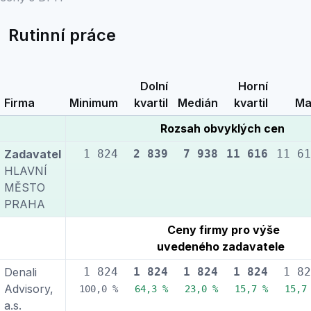
Rutinní práce
Dolní
Horní
Firma
Minimum
kvartil
Medián
kvartil
Ma
Rozsah obvyklých cen
Zadavatel
1 824
2 839
7 938
11 616
11 61
HLAVNÍ
MĚSTO
PRAHA
Ceny firmy pro výše
uvedeného zadavatele
Denali
1 824
1 824
1 824
1 824
1 82
Advisory,
100,0 %
64,3 %
23,0 %
15,7 %
15,7
a.s.