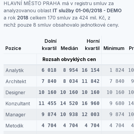
HLAVNÍ MĚSTO PRAHA má v registru smluv za
analyzovanou oblast
IT služby 01-06/2018 - DEMO
a rok
2018
celkem 170 smluv za 424 mil. Kč, z
nichž pouze 8 smluv obsahovalo jednotkové ceny.
Dolní
Horní
Pozice
kvartil
Medián
kvartil
Minimum
P
Rozsah obvyklých cen
Analytik
6 018
8 954
16 154
1 824
10
Architekt
7 840
8 034
11 842
7 840
9
Designer
10 160
10 160
10 160
10 160
10
Konzultant
11 455
14 520
16 960
9 680
14
Manager
9 874
10 938
12 003
9 874
10
Metodik
4 704
4 704
4 704
4 704
4