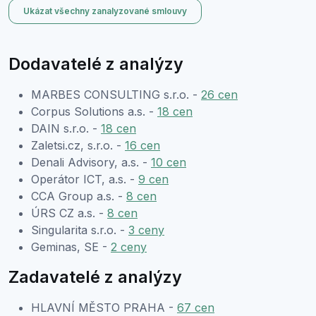
Ukázat všechny zanalyzované smlouvy
Dodavatelé z analýzy
MARBES CONSULTING s.r.o. -
26 cen
Corpus Solutions a.s. -
18 cen
DAIN s.r.o. -
18 cen
Zaletsi.cz, s.r.o. -
16 cen
Denali Advisory, a.s. -
10 cen
Operátor ICT, a.s. -
9 cen
CCA Group a.s. -
8 cen
ÚRS CZ a.s. -
8 cen
Singularita s.r.o. -
3 ceny
Geminas, SE -
2 ceny
Zadavatelé z analýzy
HLAVNÍ MĚSTO PRAHA -
67 cen