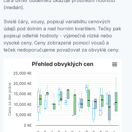
čára uvnitř obdélníku ukazuje prostřední hodnotu
(medián).
Svislé čáry, vousy, popisují variabilitu cenových
údajů pod dolním a nad horním kvartilem. Tečky pak
popisují odlehlé hodnoty - výjimečně nízké nebo
vysoké ceny. Ceny zobrazené pomocí vousů a
teček nedoporučujeme považovat za obvyklé ceny.
Přehled obvyklých cen
Přehled obvyklých cen
25,000 Kč
Boxplot with 2 data series. Box plot charts are typically 
View as data table, Přehled obvyklých cen
20,000 Kč
Cena za den práce
The chart has 1 X axis displaying categories.
15,000 Kč
The chart has 1 Y axis displaying Cena za den práce. Da
10,000 Kč
5,000 Kč
0 Kč