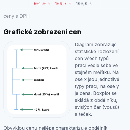
601,0 %
166,7 %
100,0 %
ceny s DPH
Grafické zobrazení cen
Diagram zobrazuje
statistické rozložení
cen všech typů
prací vedle sebe ve
stejném měřítku. Na
ose x jsou jednotlivé
typy prací, na ose y
je cena. Boxplot se
skládá z obdélníku,
svislých čar (vousů)
a teček.
Obvyklou cenu nejlépe charakterizuje obdélník.