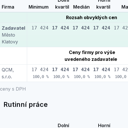
Dolní
Horní
Firma
Minimum
kvartil
Medián
kvartil
Ma
Rozsah obvyklých cen
Zadavatel
17 424
17 424
17 424
17 424
17 42
Město
Klatovy
Ceny firmy pro výše
uvedeného zadavatele
QCM,
17 424
17 424
17 424
17 424
17 42
s.r.o.
100,0 %
100,0 %
100,0 %
100,0 %
100,0
ceny s DPH
Rutinní práce
Dolní
Horní