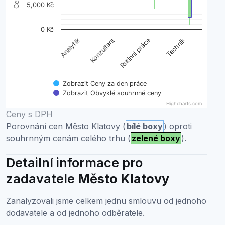
5,000 Kč
0 Kč
Analytik
Konzultant
Rutinní práce
Technik
Zobrazit Ceny za den práce
Zobrazit Obvyklé souhrnné ceny
Highcharts.com
End of interactive chart.
Ceny s DPH
Porovnání cen Město Klatovy (
bílé boxy
) oproti
souhrnným cenám celého trhu (
zelené boxy
).
Detailní informace pro
zadavatele
Město Klatovy
Zanalyzovali jsme celkem jednu smlouvu od jednoho
dodavatele a od jednoho odběratele.