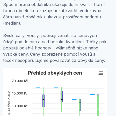
Spodní hrana obdélníku ukazuje dolní kvartil, horní
hrana obdélníku ukazuje horní kvartil. Vodorovná
čára uvnitř obdélníku ukazuje prostřední hodnotu
(medián).
Svislé čáry, vousy, popisují variabilitu cenových
údajů pod dolním a nad horním kvartilem. Tečky pak
popisují odlehlé hodnoty - výjimečně nízké nebo
vysoké ceny. Ceny zobrazené pomocí vousů a
teček nedoporučujeme považovat za obvyklé ceny.
Přehled obvyklých cen
Přehled obvyklých cen
20,000 Kč
Boxplot with 2 data series. Box plot charts are typically 
View as data table, Přehled obvyklých cen
Cena za den práce
15,000 Kč
The chart has 1 X axis displaying categories.
The chart has 1 Y axis displaying Cena za den práce. Da
10,000 Kč