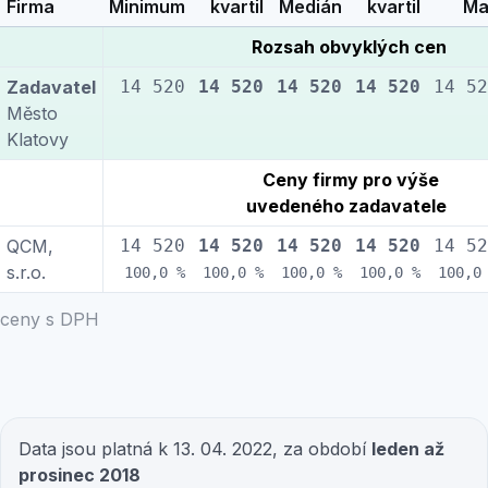
Firma
Minimum
kvartil
Medián
kvartil
Ma
Rozsah obvyklých cen
Zadavatel
14 520
14 520
14 520
14 520
14 52
Město
Klatovy
Ceny firmy pro výše
uvedeného zadavatele
QCM,
14 520
14 520
14 520
14 520
14 52
s.r.o.
100,0 %
100,0 %
100,0 %
100,0 %
100,0
ceny s DPH
Data jsou platná k 13. 04. 2022, za období
leden až
prosinec 2018