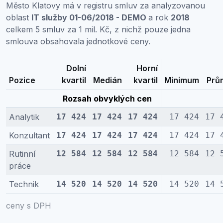
Město Klatovy má v registru smluv za analyzovanou
oblast
IT služby 01-06/2018 - DEMO
a rok
2018
celkem 5 smluv za 1 mil. Kč, z nichž pouze jedna
smlouva obsahovala jednotkové ceny.
Dolní
Horní
Pozice
kvartil
Medián
kvartil
Minimum
Prů
Rozsah obvyklých cen
Analytik
17 424
17 424
17 424
17 424
17 
Konzultant
17 424
17 424
17 424
17 424
17 
Rutinní
12 584
12 584
12 584
12 584
12 
práce
Technik
14 520
14 520
14 520
14 520
14 
ceny s DPH