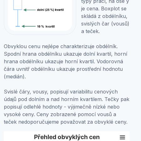
typy prací, na ose y
je cena. Boxplot se
skládá z obdélníku,
svislých čar (vousů)
a teček.
Obvyklou cenu nejlépe charakterizuje obdélník.
Spodní hrana obdélníku ukazuje dolní kvartil, horní
hrana obdélníku ukazuje horní kvartil. Vodorovná
čára uvnitř obdélníku ukazuje prostřední hodnotu
(medián).
Svislé čáry, vousy, popisují variabilitu cenových
údajů pod dolním a nad horním kvartilem. Tečky pak
popisují odlehlé hodnoty - výjimečně nízké nebo
vysoké ceny. Ceny zobrazené pomocí vousů a
teček nedoporučujeme považovat za obvyklé ceny.
Přehled obvyklých cen
Přehled obvyklých cen