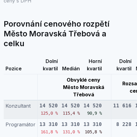
ceny s DPH
Porovnání cenového rozpětí
Město Moravská Třebová a
celku
Dolní
Horní
Dolní
Pozice
kvartil
Medián
kvartil
kvartil
Obvyklé ceny
Rozsa
Město Moravská
ce
Třebová
Konzultant
14 520
14 520
14 520
11 616
125,0 %
115,4 %
90,9 %
Programátor
13 310
13 310
13 310
8 228
161,8 %
131,0 %
105,8 %