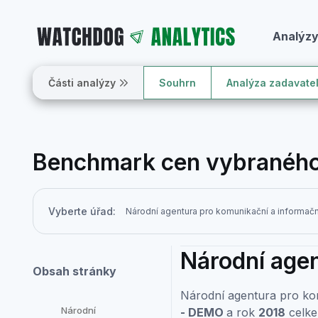
Analýz
Části analýzy
Souhrn
Analýza zadavate
Benchmark cen vybraného
Vyberte úřad:
Národní agen
Obsah stránky
Národní agentura pro kom
Národní
- DEMO
a rok
2018
celke