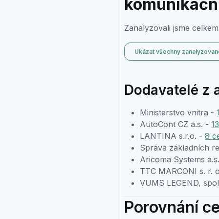
komunikační 
Zanalyzovali jsme celkem
Ukázat všechny zanalyzovan
Dodavatelé z 
Ministerstvo vnitra -
AutoCont CZ a.s. -
1
LANTINA s.r.o. -
8 c
Správa základních re
Aricoma Systems a.s
TTC MARCONI s. r. o
VUMS LEGEND, spol. 
Porovnání ce