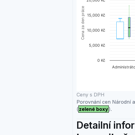
20,000 Kč
The chart has 1 X axis dis
Cena za den práce
The chart has 1 Y axis d
15,000 Kč
10,000 Kč
5,000 Kč
0 Kč
Administrát
End of interactive chart.
Ceny s DPH
Porovnání cen Národní ag
(
zelené boxy
).
Detailní inf