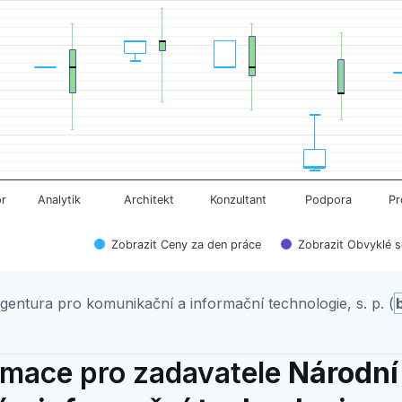
playing categories.
isplaying Cena za den práce. Data ranges from 968 to 2284
or
Analytik
Architekt
Konzultant
Podpora
Pr
Zobrazit Ceny za den práce
Zobrazit Obvyklé 
entura pro komunikační a informační technologie, s. p. (
ormace pro zadavatele
Národní