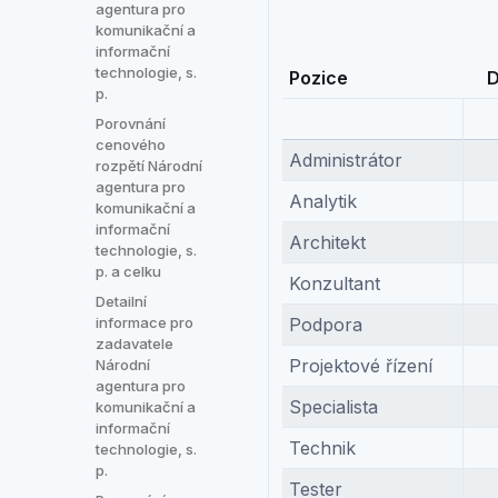
agentura pro
komunikační a
informační
technologie, s.
Pozice
D
p.
Porovnání
cenového
Administrátor
rozpětí Národní
agentura pro
Analytik
komunikační a
informační
Architekt
technologie, s.
p. a celku
Konzultant
Detailní
informace pro
Podpora
zadavatele
Projektové řízení
Národní
agentura pro
Specialista
komunikační a
informační
Technik
technologie, s.
p.
Tester