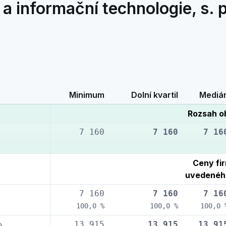
a informační technologie, s. p
Minimum
Dolní kvartil
Mediá
Rozsah o
7 160
7 160
7 16
Ceny fi
uvedenéh
7 160
7 160
7 16
100,0 %
100,0 %
100,0 
o.
13 915
13 915
13 91