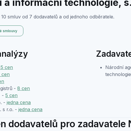
a informační technologie, s.
 10 smluv od 7 dodavatelů a od jednoho odběratele.
é smlouvy
analýzy
Zadavate
15 cen
Národní ag
3 cen
technologie,
en
gistrů -
8 cen
. -
5 cen
. -
jedna cena
s r.o. -
jedna cena
n dodavatelů pro zadavatele 