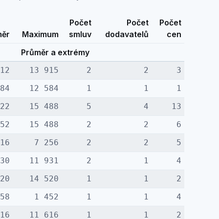
Počet
Počet
Počet
měr
Maximum
smluv
dodavatelů
cen
Průměr a extrémy
412
13 915
2
2
3
584
12 584
1
1
1
822
15 488
5
4
13
552
15 488
2
2
6
516
7 256
2
2
5
930
11 931
2
1
4
520
14 520
1
1
2
258
1 452
1
1
4
616
11 616
1
1
2