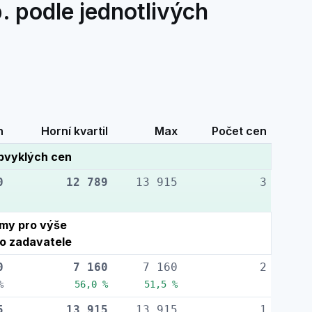
. podle jednotlivých
n
Horní kvartil
Max
Počet cen
bvyklých cen
0
12 789
13 915
3
rmy pro výše
o zadavatele
0
7 160
7 160
2
%
56,0 %
51,5 %
5
13 915
13 915
1