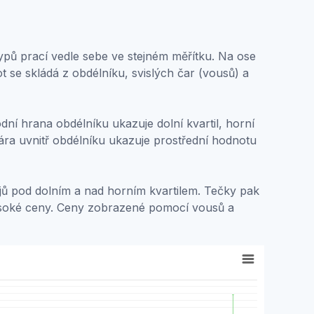
typů prací vedle sebe ve stejném měřítku. Na ose
ot se skládá z obdélníku, svislých čar (vousů) a
ní hrana obdélníku ukazuje dolní kvartil, horní
ára uvnitř obdélníku ukazuje prostřední hodnotu
dajů pod dolním a nad horním kvartilem. Tečky pak
vysoké ceny. Ceny zobrazené pomocí vousů a
tatistical data. Each data point in the chart can have up to