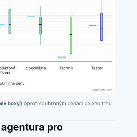
1.
ojektové
Specialista
Technik
Tester
řízení
souhrnné ceny
Highcharts.com
bílé boxy
) oproti souhrnným cenám celého trhu
 agentura pro