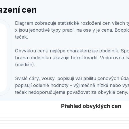
azení cen
Diagram zobrazuje statistické rozložení cen všech 
x jsou jednotlivé typy prací, na ose y je cena. Boxpl
teček.
Obvyklou cenu nejlépe charakterizuje obdélník. Spod
hrana obdélníku ukazuje horní kvartil. Vodorovná č
(medián).
Svislé čáry, vousy, popisují variabilitu cenových ú
popisují odlehlé hodnoty - výjimečně nízké nebo 
teček nedoporučujeme považovat za obvyklé ceny.
ch cen
Přehled obvyklých cen
s. Box plot charts are typically used to display groups of s
hled obvyklých cen