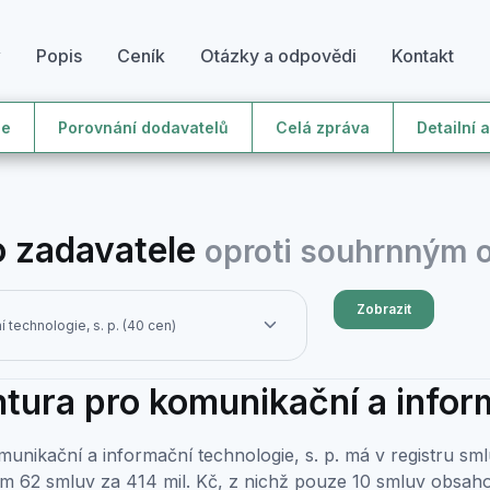
y
Popis
Ceník
Otázky a odpovědi
Kontakt
le
Porovnání dodavatelů
Celá zpráva
Detailní 
 zadavatele
oproti souhrnným
Zobrazit
tura pro komunikační a inform
unikační a informační technologie, s. p. má v registru s
m 62 smluv za 414 mil. Kč, z nichž pouze 10 smluv obsaho