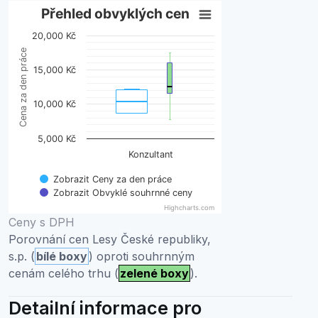
Přehled obvyklých cen
Přehled obvyklých cen
20,000 Kč
Boxplot with 2 data series. Box plot charts are typically 
Cena za den práce
View as data table, Přehled obvyklých cen
15,000 Kč
The chart has 1 X axis displaying categories.
The chart has 1 Y axis displaying Cena za den práce. Da
10,000 Kč
5,000 Kč
Konzultant
Zobrazit Ceny za den práce
Zobrazit Obvyklé souhrnné ceny
Highcharts.com
End of interactive chart.
Ceny s DPH
Porovnání cen Lesy České republiky,
s.p. (
bílé boxy
) oproti souhrnným
cenám celého trhu (
zelené boxy
).
Detailní informace pro