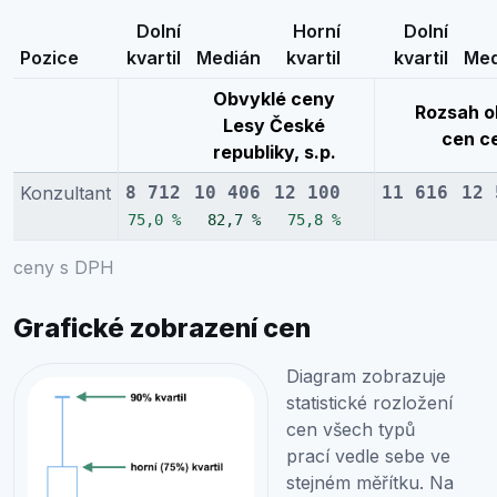
Dolní
Horní
Dolní
Pozice
kvartil
Medián
kvartil
kvartil
Med
Obvyklé ceny
Rozsah o
Lesy České
cen c
republiky, s.p.
Konzultant
8 712
10 406
12 100
11 616
12 
75,0 %
82,7 %
75,8 %
ceny s DPH
Grafické zobrazení cen
Diagram zobrazuje
statistické rozložení
cen všech typů
prací vedle sebe ve
stejném měřítku. Na