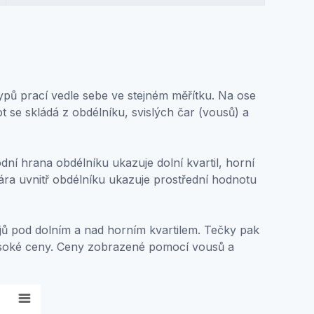
typů prací vedle sebe ve stejném měřítku. Na ose
ot se skládá z obdélníku, svislých čar (vousů) a
ní hrana obdélníku ukazuje dolní kvartil, horní
ára uvnitř obdélníku ukazuje prostřední hodnotu
dajů pod dolním a nad horním kvartilem. Tečky pak
vysoké ceny. Ceny zobrazené pomocí vousů a