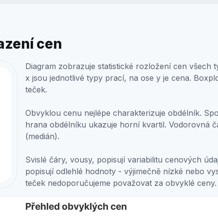
azení cen
Diagram zobrazuje statistické rozložení cen všech 
x jsou jednotlivé typy prací, na ose y je cena. Boxpl
teček.
Obvyklou cenu nejlépe charakterizuje obdélník. Spod
hrana obdélníku ukazuje horní kvartil. Vodorovná č
(medián).
Svislé čáry, vousy, popisují variabilitu cenových ú
popisují odlehlé hodnoty - výjimečně nízké nebo 
teček nedoporučujeme považovat za obvyklé ceny.
ch cen
Přehled obvyklých cen