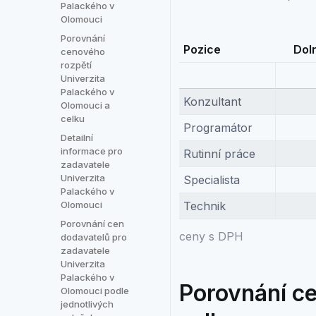
Palackého v
Olomouci
Porovnání
Pozice
Doln
cenového
rozpětí
Univerzita
Palackého v
Konzultant
Olomouci a
celku
Programátor
Detailní
informace pro
Rutinní práce
zadavatele
Univerzita
Specialista
Palackého v
Olomouci
Technik
Porovnání cen
ceny s DPH
dodavatelů pro
zadavatele
Univerzita
Palackého v
Porovnání ce
Olomouci podle
jednotlivých