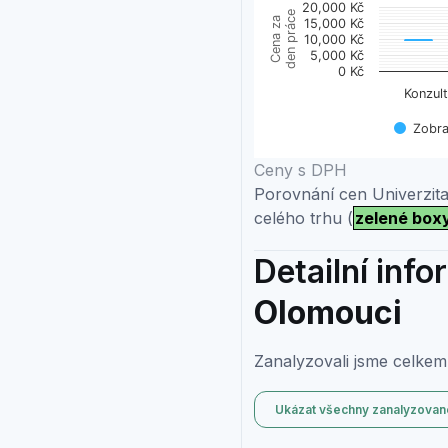
20,000 Kč
Boxplot with 2 data serie
den práce
Cena za
15,000 Kč
10,000 Kč
View as data table, Pře
5,000 Kč
The chart has 1 X axis dis
0 Kč
The chart has 1 Y axis d
Konzul
Zobra
End of interactive chart.
Ceny s DPH
Porovnání cen Univerzit
celého trhu (
zelené box
Detailní inf
Olomouci
Zanalyzovali jsme celkem
Ukázat všechny zanalyzovan