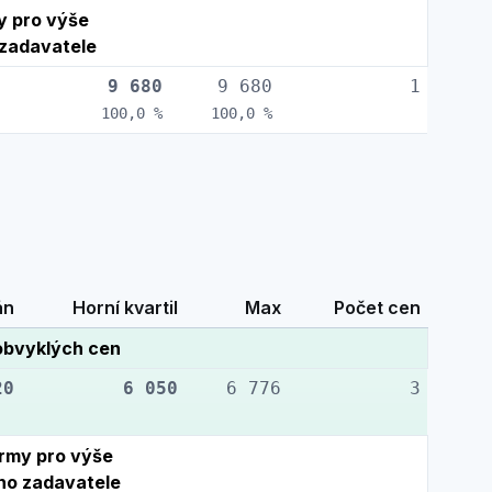
y pro výše
zadavatele
9 680
9 680
1
100,0 %
100,0 %
án
Horní kvartil
Max
Počet cen
obvyklých cen
20
6 050
6 776
3
rmy pro výše
ho zadavatele