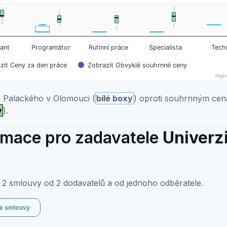
s. Box plot charts are typically used to display groups of s
hled obvyklých cen
playing categories.
isplaying Cena za den práce. Data ranges from 968 to 1789
tant
Programátor
Rutinní práce
Specialista
Tech
zit Ceny za den práce
Zobrazit Obvyklé souhrnné ceny
High
a Palackého v Olomouci (
bílé boxy
) oproti souhrnným ce
y
).
ormace pro zadavatele
Univerz
 2 smlouvy od 2 dodavatelů a od jednoho odběratele.
é smlouvy