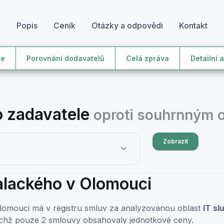
y
Popis
Ceník
Otázky a odpovědi
Kontakt
le
Porovnání dodavatelů
Celá zpráva
Detailní 
 zadavatele
oproti souhrnným
Zobrazit
alackého v Olomouci
Olomouci má v registru smluv za analyzovanou oblast
IT s
nichž pouze 2 smlouvy obsahovaly jednotkové ceny.