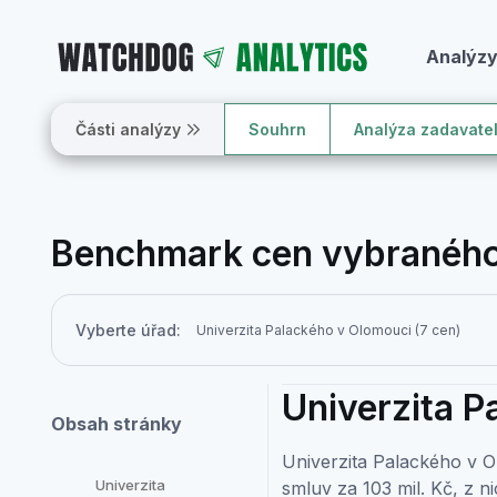
Analýz
Části analýzy
Souhrn
Analýza zadavate
Benchmark cen vybraného
Vyberte úřad:
Univerzita P
Obsah stránky
Univerzita Palackého v 
Univerzita
smluv za 103 mil. Kč, z 