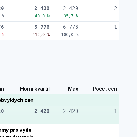
20
2 420
2 420
2
 %
40,0 %
35,7 %
76
6 776
6 776
1
 %
112,0 %
100,0 %
án
Horní kvartil
Max
Počet cen
obvyklých cen
20
2 420
2 420
1
rmy pro výše