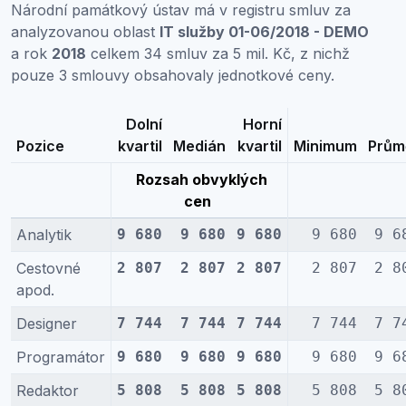
Národní památkový ústav má v registru smluv za
analyzovanou oblast
IT služby 01-06/2018 - DEMO
a rok
2018
celkem 34 smluv za 5 mil. Kč, z nichž
pouze 3 smlouvy obsahovaly jednotkové ceny.
Dolní
Horní
Pozice
kvartil
Medián
kvartil
Minimum
Prům
Rozsah obvyklých
cen
Analytik
9 680
9 680
9 680
9 680
9 6
Cestovné
2 807
2 807
2 807
2 807
2 8
apod.
Designer
7 744
7 744
7 744
7 744
7 7
Programátor
9 680
9 680
9 680
9 680
9 6
Redaktor
5 808
5 808
5 808
5 808
5 8