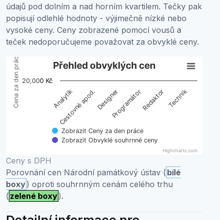
údajů pod dolním a nad horním kvartilem. Tečky pak
popisují odlehlé hodnoty - výjimečně nízké nebo
vysoké ceny. Ceny zobrazené pomocí vousů a
teček nedoporučujeme považovat za obvyklé ceny.
Cena za den práce
Přehled obvyklých cen
Přehled obvyklých cen
20,000 Kč
0 Kč
Boxplot with 2 data series. Box plot charts are typically 
Cestovné apod.
Redaktor
Analytik
Programátor
Designer
Technik
View as data table, Přehled obvyklých cen
The chart has 1 X axis displaying categories.
The chart has 1 Y axis displaying Cena za den práce. Da
Zobrazit Ceny za den práce
Zobrazit Obvyklé souhrnné ceny
Highcharts.com
End of interactive chart.
Ceny s DPH
Porovnání cen Národní památkový ústav (
bílé
boxy
) oproti souhrnným cenám celého trhu
(
zelené boxy
).
Detailní informace pro