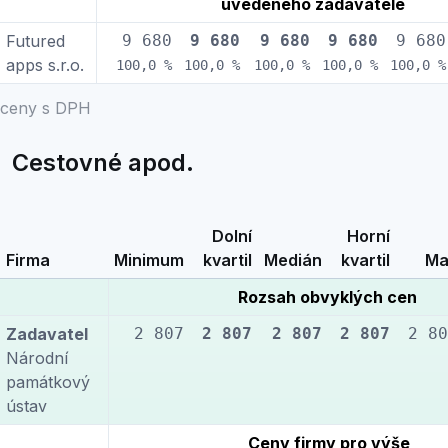
uvedeného zadavatele
Futured
9 680
9 680
9 680
9 680
9 680
apps s.r.o.
100,0 %
100,0 %
100,0 %
100,0 %
100,0 %
ceny s DPH
Cestovné apod.
Dolní
Horní
Firma
Minimum
kvartil
Medián
kvartil
Ma
Rozsah obvyklých cen
Zadavatel
2 807
2 807
2 807
2 807
2 80
Národní
památkový
ústav
Ceny firmy pro výše