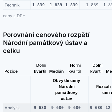
Technik
1 839
1 839
1 839
1 839
1 8
ceny s DPH
Porovnání cenového rozpětí
Národní památkový ústav a
celku
Dolní
Horní
Dolní
Pozice
kvartil
Medián
kvartil
kvartil
Me
Obvyklé ceny
Národní
Rozsah 
památkový
cen 
ústav
Analytik
9 680
9 680
9 680
9 680
12