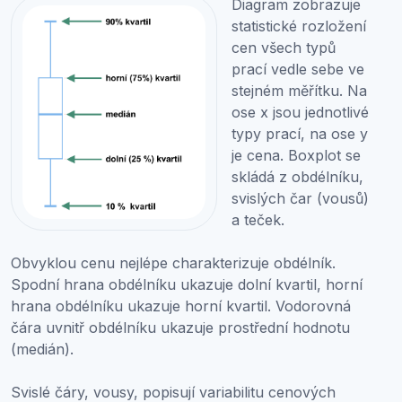
Diagram zobrazuje
statistické rozložení
cen všech typů
prací vedle sebe ve
stejném měřítku. Na
ose x jsou jednotlivé
typy prací, na ose y
je cena. Boxplot se
skládá z obdélníku,
svislých čar (vousů)
a teček.
Obvyklou cenu nejlépe charakterizuje obdélník.
Spodní hrana obdélníku ukazuje dolní kvartil, horní
hrana obdélníku ukazuje horní kvartil. Vodorovná
čára uvnitř obdélníku ukazuje prostřední hodnotu
(medián).
Svislé čáry, vousy, popisují variabilitu cenových