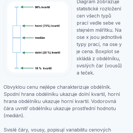
Diagram zobrazuje
statistické rozložení
cen všech typů
prací vedle sebe ve
stejném měřítku. Na
ose x jsou jednotlivé
typy prací, na ose y
je cena. Boxplot se
skládá z obdélníku,
svislých čar (vousů)
a teček.
Obvyklou cenu nejlépe charakterizuje obdélník.
Spodní hrana obdélníku ukazuje dolní kvartil, horní
hrana obdélníku ukazuje horní kvartil. Vodorovná
čára uvnitř obdélníku ukazuje prostřední hodnotu
(medián).
Svislé čáry, vousy, popisují variabilitu cenových