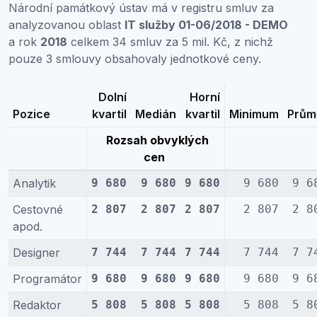
Národní památkový ústav má v registru smluv za
analyzovanou oblast
IT služby 01-06/2018 - DEMO
a rok
2018
celkem 34 smluv za 5 mil. Kč, z nichž
pouze 3 smlouvy obsahovaly jednotkové ceny.
Dolní
Horní
Pozice
kvartil
Medián
kvartil
Minimum
Prům
Rozsah obvyklých
cen
Analytik
9 680
9 680
9 680
9 680
9 6
Cestovné
2 807
2 807
2 807
2 807
2 8
apod.
Designer
7 744
7 744
7 744
7 744
7 7
Programátor
9 680
9 680
9 680
9 680
9 6
Redaktor
5 808
5 808
5 808
5 808
5 8