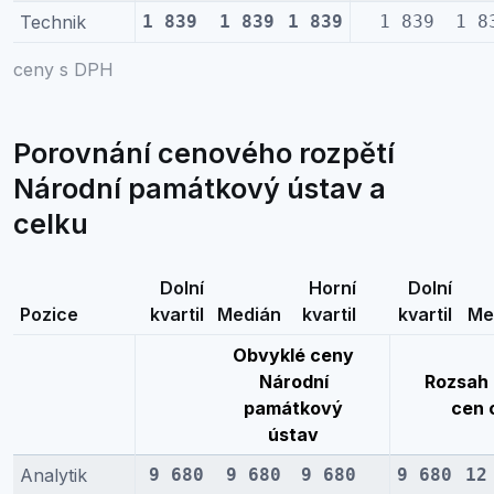
Technik
1 839
1 839
1 839
1 839
1 8
ceny s DPH
Porovnání cenového rozpětí
Národní památkový ústav a
celku
Dolní
Horní
Dolní
Pozice
kvartil
Medián
kvartil
kvartil
Me
Obvyklé ceny
Národní
Rozsah 
památkový
cen 
ústav
Analytik
9 680
9 680
9 680
9 680
12