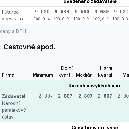
uvedeného zadavatele
Futured
9 680
9 680
9 680
9 680
9 680
apps s.r.o.
100,0 %
100,0 %
100,0 %
100,0 %
100,0 %
ceny s DPH
Cestovné apod.
Dolní
Horní
Firma
Minimum
kvartil
Medián
kvartil
Ma
Rozsah obvyklých cen
Zadavatel
2 807
2 807
2 807
2 807
2 80
Národní
památkový
ústav
Ceny firmy pro výše