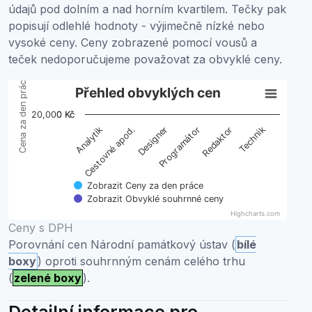
údajů pod dolním a nad horním kvartilem. Tečky pak
popisují odlehlé hodnoty - výjimečně nízké nebo
vysoké ceny. Ceny zobrazené pomocí vousů a
teček nedoporučujeme považovat za obvyklé ceny.
Cena za den práce
Přehled obvyklých cen
Přehled obvyklých cen
20,000 Kč
0 Kč
Boxplot with 2 data series. Box plot charts are typically 
Cestovné apod.
Redaktor
Analytik
Programátor
Designer
Technik
View as data table, Přehled obvyklých cen
The chart has 1 X axis displaying categories.
The chart has 1 Y axis displaying Cena za den práce. Da
Zobrazit Ceny za den práce
Zobrazit Obvyklé souhrnné ceny
Highcharts.com
End of interactive chart.
Ceny s DPH
Porovnání cen Národní památkový ústav (
bílé
boxy
) oproti souhrnným cenám celého trhu
(
zelené boxy
).
Detailní informace pro