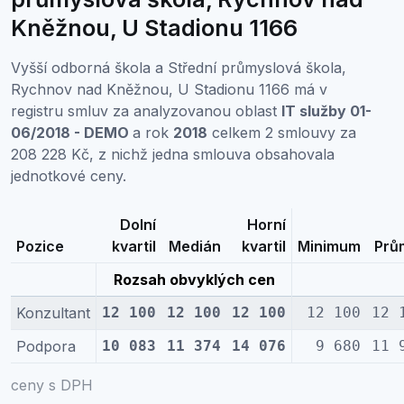
Kněžnou, U Stadionu 1166
Vyšší odborná škola a Střední průmyslová škola,
Rychnov nad Kněžnou, U Stadionu 1166 má v
registru smluv za analyzovanou oblast
IT služby 01-
06/2018 - DEMO
a rok
2018
celkem 2 smlouvy za
208 228 Kč, z nichž jedna smlouva obsahovala
jednotkové ceny.
Dolní
Horní
Pozice
kvartil
Medián
kvartil
Minimum
Prů
Rozsah obvyklých cen
Konzultant
12 100
12 100
12 100
12 100
12 
Podpora
10 083
11 374
14 076
9 680
11 
ceny s DPH