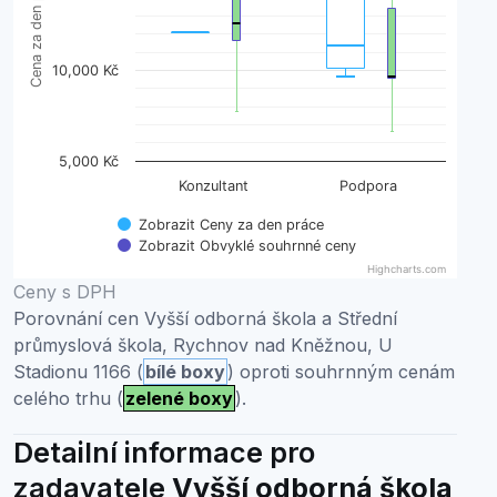
Cena za den práce
10,000 Kč
5,000 Kč
Konzultant
Podpora
Zobrazit Ceny za den práce
Zobrazit Obvyklé souhrnné ceny
Highcharts.com
End of interactive chart.
Ceny s DPH
Porovnání cen Vyšší odborná škola a Střední
průmyslová škola, Rychnov nad Kněžnou, U
Stadionu 1166 (
bílé boxy
) oproti souhrnným cenám
celého trhu (
zelené boxy
).
Detailní informace pro
zadavatele
Vyšší odborná škola