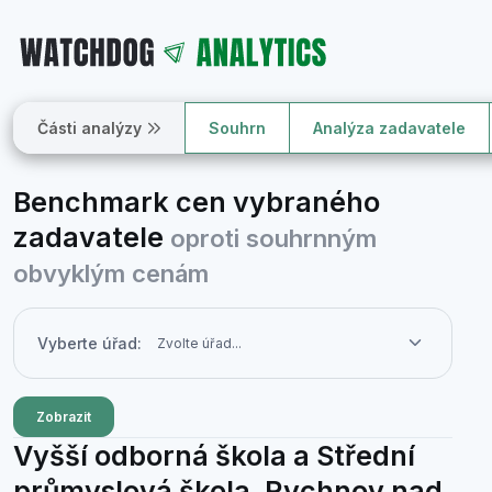
Části analýzy
Souhrn
Analýza zadavatele
Benchmark cen vybraného
zadavatele
oproti souhrnným
obvyklým cenám
Vyberte úřad:
Zobrazit
Vyšší odborná škola a Střední
průmyslová škola, Rychnov nad