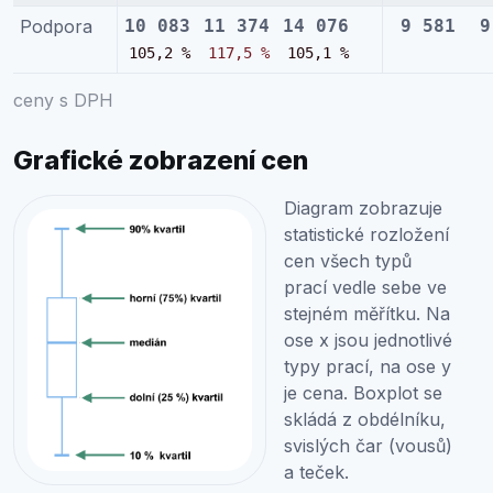
Podpora
10 083
11 374
14 076
9 581
9
105,2 %
117,5 %
105,1 %
ceny s DPH
Grafické zobrazení cen
Diagram zobrazuje
statistické rozložení
cen všech typů
prací vedle sebe ve
stejném měřítku. Na
ose x jsou jednotlivé
typy prací, na ose y
je cena. Boxplot se
skládá z obdélníku,
svislých čar (vousů)
a teček.