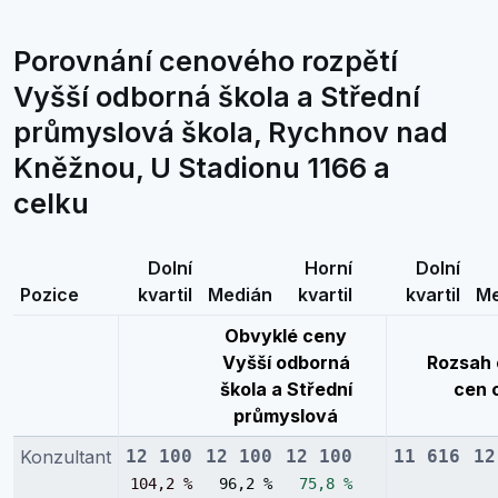
Porovnání cenového rozpětí
Vyšší odborná škola a Střední
průmyslová škola, Rychnov nad
Kněžnou, U Stadionu 1166 a
celku
Dolní
Horní
Dolní
Pozice
kvartil
Medián
kvartil
kvartil
Me
Obvyklé ceny
Vyšší odborná
Rozsah 
škola a Střední
cen 
průmyslová
Konzultant
12 100
12 100
12 100
11 616
12
104,2 %
96,2 %
75,8 %