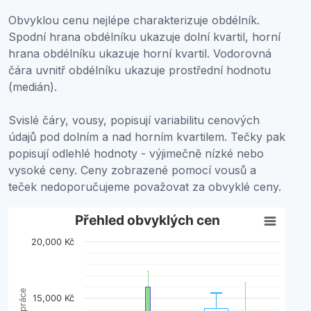
Obvyklou cenu nejlépe charakterizuje obdélník.
Spodní hrana obdélníku ukazuje dolní kvartil, horní
hrana obdélníku ukazuje horní kvartil. Vodorovná
čára uvnitř obdélníku ukazuje prostřední hodnotu
(medián).
Svislé čáry, vousy, popisují variabilitu cenových
údajů pod dolním a nad horním kvartilem. Tečky pak
popisují odlehlé hodnoty - výjimečně nízké nebo
vysoké ceny. Ceny zobrazené pomocí vousů a
teček nedoporučujeme považovat za obvyklé ceny.
Přehled obvyklých cen
Přehled obvyklých cen
20,000 Kč
Boxplot with 2 data series. Box plot charts are typically 
View as data table, Přehled obvyklých cen
The chart has 1 X axis displaying categories.
The chart has 1 Y axis displaying Cena za den práce. Da
15,000 Kč