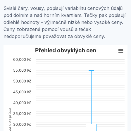
Svislé čáry, vousy, popisují variabilitu cenových údajů
pod dolním a nad horním kvartilem. Tečky pak popisují
odlehlé hodnoty - výjimečně nízké nebo vysoké ceny.
Ceny zobrazené pomocí vousů a teček
nedoporučujeme považovat za obvyklé ceny.
Přehled obvyklých cen
Přehled obvyklých cen
60,000 Kč
Combination chart with 2 data series.
View as data table, Přehled obvyklých cen
55,000 Kč
The chart has 1 X axis displaying categories.
50,000 Kč
The chart has 1 Y axis displaying Cena za den práce. Da
45,000 Kč
40,000 Kč
Cena za den práce
35,000 Kč
30,000 Kč