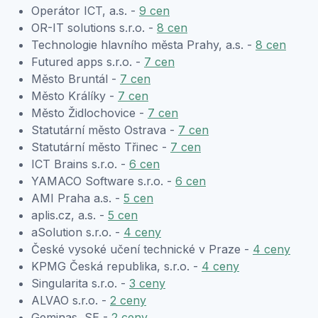
Operátor ICT, a.s. -
9 cen
OR-IT solutions s.r.o. -
8 cen
Technologie hlavního města Prahy, a.s. -
8 cen
Futured apps s.r.o. -
7 cen
Město Bruntál -
7 cen
Město Králíky -
7 cen
Město Židlochovice -
7 cen
Statutární město Ostrava -
7 cen
Statutární město Třinec -
7 cen
ICT Brains s.r.o. -
6 cen
YAMACO Software s.r.o. -
6 cen
AMI Praha a.s. -
5 cen
aplis.cz, a.s. -
5 cen
aSolution s.r.o. -
4 ceny
České vysoké učení technické v Praze -
4 ceny
KPMG Česká republika, s.r.o. -
4 ceny
Singularita s.r.o. -
3 ceny
ALVAO s.r.o. -
2 ceny
Geminas, SE -
2 ceny