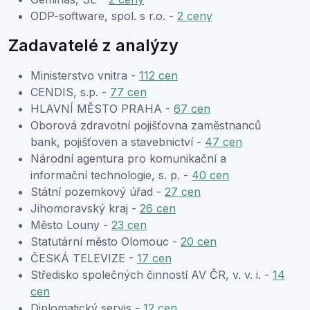
ODP-software, spol. s r.o. -
2 ceny
Zadavatelé z analýzy
Ministerstvo vnitra -
112 cen
CENDIS, s.p. -
77 cen
HLAVNÍ MĚSTO PRAHA -
67 cen
Oborová zdravotní pojišťovna zaměstnanců
bank, pojišťoven a stavebnictví -
47 cen
Národní agentura pro komunikační a
informační technologie, s. p. -
40 cen
Státní pozemkový úřad -
27 cen
Jihomoravský kraj -
26 cen
Město Louny -
23 cen
Statutární město Olomouc -
20 cen
ČESKÁ TELEVIZE -
17 cen
Středisko společných činností AV ČR, v. v. i. -
14
cen
Diplomatický servis -
12 cen