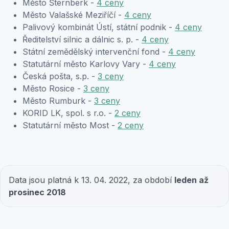
Město Šternberk -
4 ceny
Město Valašské Meziříčí -
4 ceny
Palivový kombinát Ústí, státní podnik -
4 ceny
Ředitelství silnic a dálnic s. p. -
4 ceny
Státní zemědělský intervenční fond -
4 ceny
Statutární město Karlovy Vary -
4 ceny
Česká pošta, s.p. -
3 ceny
Město Rosice -
3 ceny
Město Rumburk -
3 ceny
KORID LK, spol. s r.o. -
2 ceny
Statutární město Most -
2 ceny
Data jsou platná k 13. 04. 2022, za období
leden až
prosinec 2018