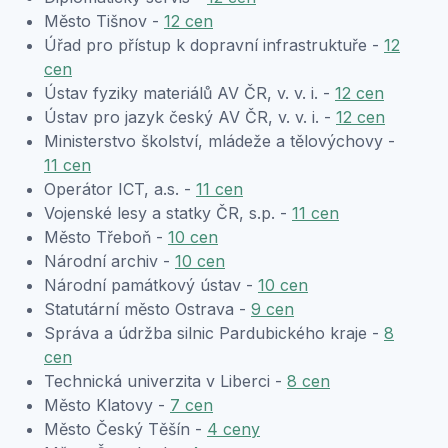
Město Tišnov -
12 cen
Úřad pro přístup k dopravní infrastruktuře -
12
cen
Ústav fyziky materiálů AV ČR, v. v. i. -
12 cen
Ústav pro jazyk český AV ČR, v. v. i. -
12 cen
Ministerstvo školství, mládeže a tělovýchovy -
11 cen
Operátor ICT, a.s. -
11 cen
Vojenské lesy a statky ČR, s.p. -
11 cen
Město Třeboň -
10 cen
Národní archiv -
10 cen
Národní památkový ústav -
10 cen
Statutární město Ostrava -
9 cen
Správa a údržba silnic Pardubického kraje -
8
cen
Technická univerzita v Liberci -
8 cen
Město Klatovy -
7 cen
Město Český Těšín -
4 ceny