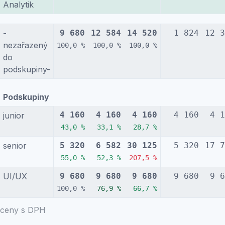
Analytik
-
9 680
12 584
14 520
1 824
12 3
nezařazený
100,0 %
100,0 %
100,0 %
do
podskupiny-
Podskupiny
4 160
4 160
4 160
4 160
4 1
junior
43,0 %
33,1 %
28,7 %
senior
5 320
6 582
30 125
5 320
17 7
55,0 %
52,3 %
207,5 %
UI/UX
9 680
9 680
9 680
9 680
9 6
100,0 %
76,9 %
66,7 %
ceny s DPH