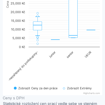
25,000 Kč
20,000 Kč
15,000 Kč
10,000 Kč
5,000 Kč
0 Kč
-nezařazený do podskupiny-
junior
senior
UI/UX
Zobrazit Ceny za den práce
Zobrazit Extrémy
Highcharts.com
End of interactive chart.
Ceny s DPH
Statistické rozložení cen prací vedle sebe ve stejném