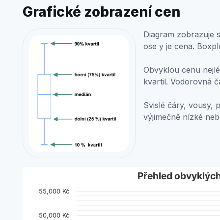
Grafické zobrazení cen
Diagram zobrazuje st
ose y je cena. Boxpl
Obvyklou cenu nejlép
kvartil. Vodorovná č
Svislé čáry, vousy, 
výjimečně nízké ne
Přehled obvyklých cen
Přehled obvyklýc
55,000 Kč
Combination chart with 2 data series.
View as data table, Přehled obvyklých cen
50,000 Kč