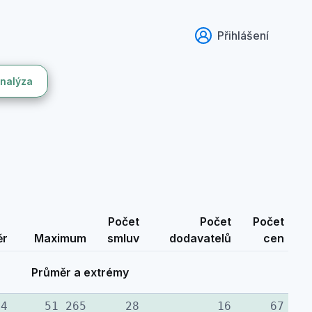
Přihlášení
analýza
Počet
Počet
Počet
ěr
Maximum
smluv
dodavatelů
cen
Průměr a extrémy
14
51 265
28
16
67