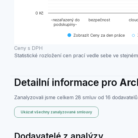
0 Kč
-nezařazený do
bezpečnost
clou
podskupiny-
Zobrazit Ceny za den práce
End of interactive chart.
Ceny s DPH
Statistické rozložení cen prací vedle sebe ve stejném
Detailní informace pro
Arc
Zanalyzovali jsme celkem 28 smluv od 16 dodavatelů 
Ukázat všechny zanalyzované smlouvy
Dodavatelé z analýzy