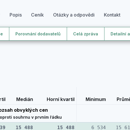
y
Popis
Ceník
Otázky a odpovědi
Kontakt
le
Porovnání dodavatelů
Celá zpráva
Detailní 
til
Medián
Horní kvartil
Minimum
Prům
ozsah obvyklých cen
 oproti souhrnu v prvním řádku
39
15 488
15 488
6 534
15 6