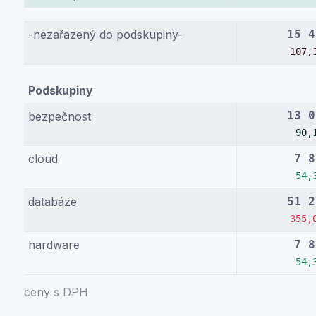
-nezařazený do podskupiny-
15 4
107,
Podskupiny
13 0
bezpečnost
90,
cloud
7 8
54,
databáze
51 2
355,
hardware
7 8
54,
ceny s DPH