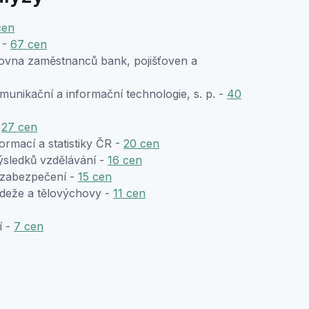
cen
 -
67 cen
ťovna zaměstnanců bank, pojišťoven a
unikační a informační technologie, s. p. -
40
-
27 cen
ormací a statistiky ČR -
20 cen
ýsledků vzdělávání -
16 cen
 zabezpečení -
15 cen
ládeže a tělovýchovy -
11 cen
í -
7 cen