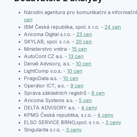
Národní agentura pro komunikační a informační 
cen
IBM Česká republika, spol. s r.o. -
24 cen
Aricoma Digital s.r.o. -
23 cen
SKYLAB, spol. s r.o. -
20 cen
Ministerstvo vnitra -
15 cen
AutoCont CZ a.s. -
13 cen
Denali Advisory, a.s. -
10 cen
LightComp v.o.s. -
10 cen
PragoData a.s. -
10 cen
Operátor ICT, a.s. -
9 cen
Správa základních registrů -
8 cen
Aricoma Systems a.s. -
5 cen
DELTA ADVISORY a.s. -
4 ceny
KPMG Česká republika, s.r.o. -
4 ceny
ELSO SERVICE BRNO,spol. s r.o. -
3 ceny
Singularita s.r.o. -
3 ceny