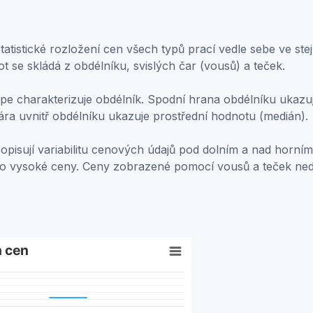
atistické rozložení cen všech typů prací vedle sebe ve stej
ot se skládá z obdélníku, svislých čar (vousů) a teček.
e charakterizuje obdélník. Spodní hrana obdélníku ukazuje
ára uvnitř obdélníku ukazuje prostřední hodnotu (medián).
popisují variabilitu cenových údajů pod dolním a nad horním
bo vysoké ceny. Ceny zobrazené pomocí vousů a teček ne
h cen