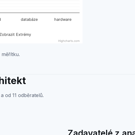
d
databáze
hardware
Zobrazit Extrémy
Highcharts.com
 měřítku.
hitekt
a od 11 odběratelů.
Zadavatelé z an