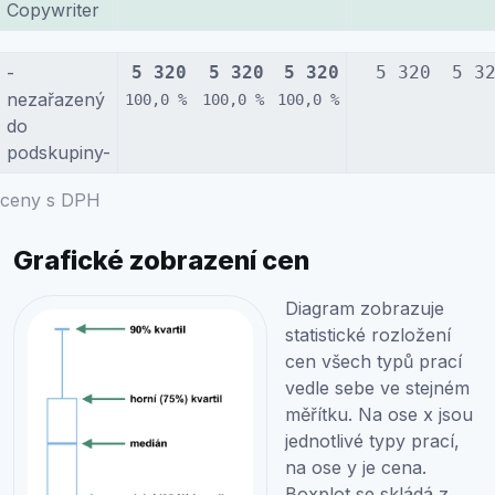
Copywriter
-
5 320
5 320
5 320
5 320
5 3
nezařazený
100,0 %
100,0 %
100,0 %
do
podskupiny-
ceny s DPH
Grafické zobrazení cen
Diagram zobrazuje
statistické rozložení
cen všech typů prací
vedle sebe ve stejném
měřítku. Na ose x jsou
jednotlivé typy prací,
na ose y je cena.
Boxplot se skládá z