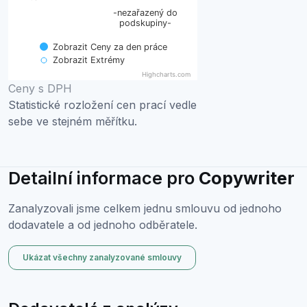
-nezařazený do
The chart has 1 X axis displaying categories.
podskupiny-
The chart has 1 Y axis displaying Cena za den práce. Da
Zobrazit Ceny za den práce
Zobrazit Extrémy
Highcharts.com
End of interactive chart.
Ceny s DPH
Statistické rozložení cen prací vedle
sebe ve stejném měřítku.
Detailní informace pro
Copywriter
Zanalyzovali jsme celkem jednu smlouvu od jednoho
dodavatele a od jednoho odběratele.
Ukázat všechny zanalyzované smlouvy