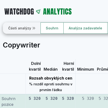
Části analýzy
Souhrn
Analýza zadavatele
Copywriter
Dolní
Horní
kvartil
Medián
kvartil
Minimum
Prům
Rozsah obvyklých cen
% rozdíl oproti souhrnu v
prvním řádku
Souhrn
5 320
5 320
5 320
5 320
5 3
pozice