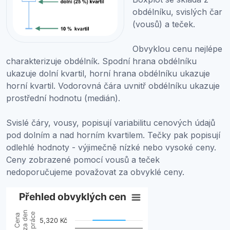
obdélníku, svislých čar
(vousů) a teček.
Obvyklou cenu nejlépe
charakterizuje obdélník. Spodní hrana obdélníku
ukazuje dolní kvartil, horní hrana obdélníku ukazuje
horní kvartil. Vodorovná čára uvnitř obdélníku ukazuje
prostřední hodnotu (medián).
Svislé čáry, vousy, popisují variabilitu cenových údajů
pod dolním a nad horním kvartilem. Tečky pak popisují
odlehlé hodnoty - výjimečně nízké nebo vysoké ceny.
Ceny zobrazené pomocí vousů a teček
nedoporučujeme považovat za obvyklé ceny.
Přehled obvyklých cen
Přehled obvyklých cen
za den
Combination chart with 2 data series.
práce
Cena
5,320 Kč
View as data table, Přehled obvyklých cen